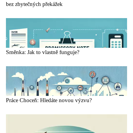
bez zbytečných překážek
Směnka: Jak to vlastně funguje?
Práce Choceň: Hledáte novou výzvu?