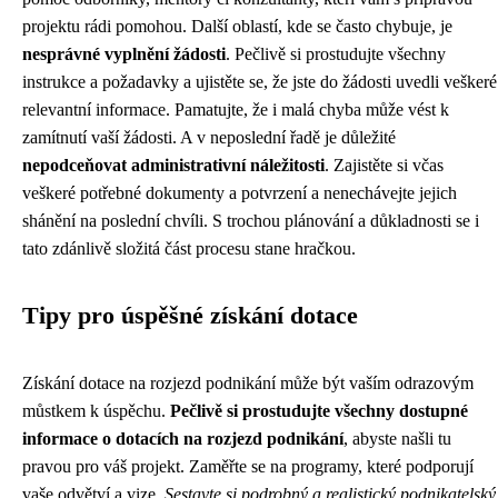
projektu rádi pomohou. Další oblastí, kde se často chybuje, je
nesprávné vyplnění žádosti
. Pečlivě si prostudujte všechny
instrukce a požadavky a ujistěte se, že jste do žádosti uvedli veškeré
relevantní informace. Pamatujte, že i malá chyba může vést k
zamítnutí vaší žádosti. A v neposlední řadě je důležité
nepodceňovat administrativní náležitosti
. Zajistěte si včas
veškeré potřebné dokumenty a potvrzení a nenechávejte jejich
shánění na poslední chvíli. S trochou plánování a důkladnosti se i
tato zdánlivě složitá část procesu stane hračkou.
Tipy pro úspěšné získání dotace
Získání dotace na rozjezd podnikání může být vaším odrazovým
můstkem k úspěchu.
Pečlivě si prostudujte všechny dostupné
informace o dotacích na rozjezd podnikání
, abyste našli tu
pravou pro váš projekt. Zaměřte se na programy, které podporují
vaše odvětví a vize.
Sestavte si podrobný a realistický podnikatelský