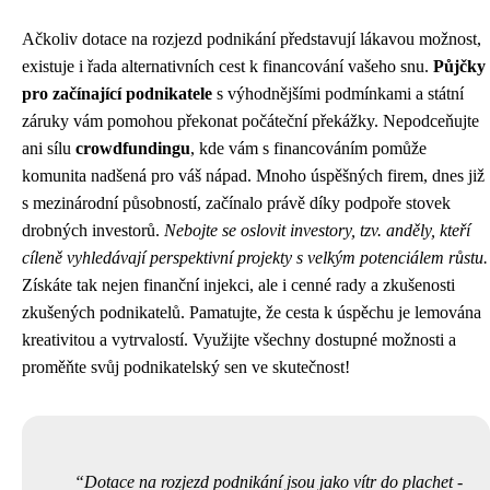
Ačkoliv dotace na rozjezd podnikání představují lákavou možnost,
existuje i řada alternativních cest k financování vašeho snu.
Půjčky
pro začínající podnikatele
s výhodnějšími podmínkami a státní
záruky vám pomohou překonat počáteční překážky. Nepodceňujte
ani sílu
crowdfundingu
, kde vám s financováním pomůže
komunita nadšená pro váš nápad. Mnoho úspěšných firem, dnes již
s mezinárodní působností, začínalo právě díky podpoře stovek
drobných investorů.
Nebojte se oslovit investory, tzv. anděly, kteří
cíleně vyhledávají perspektivní projekty s velkým potenciálem růstu.
Získáte tak nejen finanční injekci, ale i cenné rady a zkušenosti
zkušených podnikatelů. Pamatujte, že cesta k úspěchu je lemována
kreativitou a vytrvalostí. Využijte všechny dostupné možnosti a
proměňte svůj podnikatelský sen ve skutečnost!
Dotace na rozjezd podnikání jsou jako vítr do plachet -