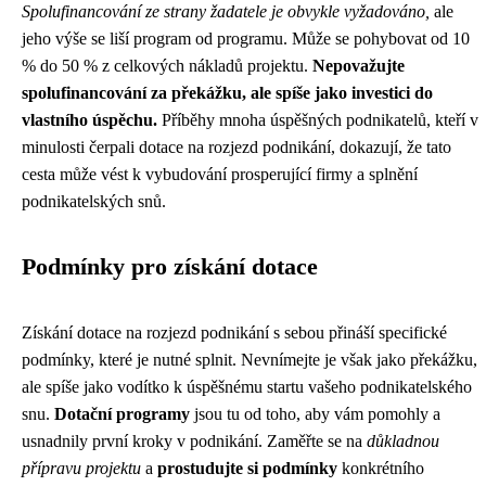
Spolufinancování ze strany žadatele je obvykle vyžadováno,
ale
jeho výše se liší program od programu. Může se pohybovat od 10
% do 50 % z celkových nákladů projektu.
Nepovažujte
spolufinancování za překážku, ale spíše jako investici do
vlastního úspěchu.
Příběhy mnoha úspěšných podnikatelů, kteří v
minulosti čerpali dotace na rozjezd podnikání, dokazují, že tato
cesta může vést k vybudování prosperující firmy a splnění
podnikatelských snů.
Podmínky pro získání dotace
Získání dotace na rozjezd podnikání s sebou přináší specifické
podmínky, které je nutné splnit. Nevnímejte je však jako překážku,
ale spíše jako vodítko k úspěšnému startu vašeho podnikatelského
snu.
Dotační programy
jsou tu od toho, aby vám pomohly a
usnadnily první kroky v podnikání. Zaměřte se na
důkladnou
přípravu projektu
a
prostudujte si podmínky
konkrétního