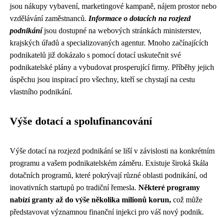
jsou nákupy vybavení, marketingové kampaně, nájem prostor nebo
vzdělávání zaměstnanců.
Informace o dotacích na rozjezd
podnikání
jsou dostupné na webových stránkách ministerstev,
krajských úřadů a specializovaných agentur. Mnoho začínajících
podnikatelů již dokázalo s pomocí dotací uskutečnit své
podnikatelské plány a vybudovat prosperující firmy. Příběhy jejich
úspěchu jsou inspirací pro všechny, kteří se chystají na cestu
vlastního podnikání.
Výše dotací a spolufinancování
Výše dotací na rozjezd podnikání se liší v závislosti na konkrétním
programu a vašem podnikatelském záměru. Existuje široká škála
dotačních programů, které pokrývají různé oblasti podnikání, od
inovativních startupů po tradiční řemesla.
Některé programy
nabízí granty až do výše několika milionů korun,
což může
představovat významnou finanční injekci pro váš nový podnik.