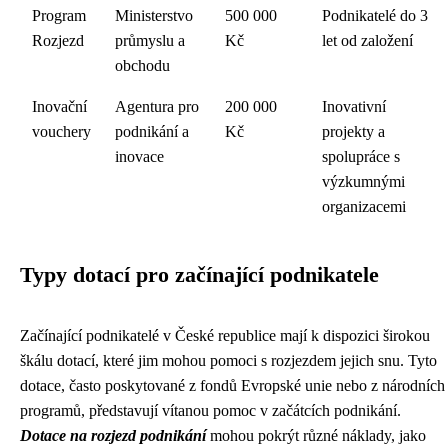
Program
Ministerstvo
500 000
Podnikatelé do 3
Rozjezd
průmyslu a
Kč
let od založení
obchodu
Inovační
Agentura pro
200 000
Inovativní
vouchery
podnikání a
Kč
projekty a
inovace
spolupráce s
výzkumnými
organizacemi
Typy dotací pro začínající podnikatele
Začínající podnikatelé v České republice mají k dispozici širokou
škálu dotací, které jim mohou pomoci s rozjezdem jejich snu. Tyto
dotace, často poskytované z fondů Evropské unie nebo z národních
programů, představují vítanou pomoc v začátcích podnikání.
Dotace na rozjezd podnikání
mohou pokrýt různé náklady, jako