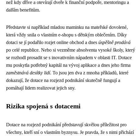
než kdy dříve a otevírají dveře k finanční podpoře, mentoringu a
dalším benefitům.
Představte si například mladou maminku na mateřské dovolené,
která vždy snila o vlastním e-shopu s dětským oblečením. Díky
dotaci se jí podařilo rozjet online obchod a dnes
úspěšně prodává
po celé republice. Nebo si vezměme absolventa vysoké školy, který
se rozhodl prosadit se s inovativním nápadem v oblasti IT. Dotace
mu poskytla potřebný kapitál na vývoj aplikace a dnes jeho firma
zaměstnává desítky lidí
. To jsou jen dva z mnoha příkladů, které
dokazují, že dotace na rozjezd podnikání skutečně fungují a
pomáhají lidem realizovat jejich sny.
Rizika spojená s dotacemi
Dotace na rozjezd podnikání představují skvělou příležitost pro
všechny, kteří sní o vlastním byznysu. Je pravda, že s nimi přichází