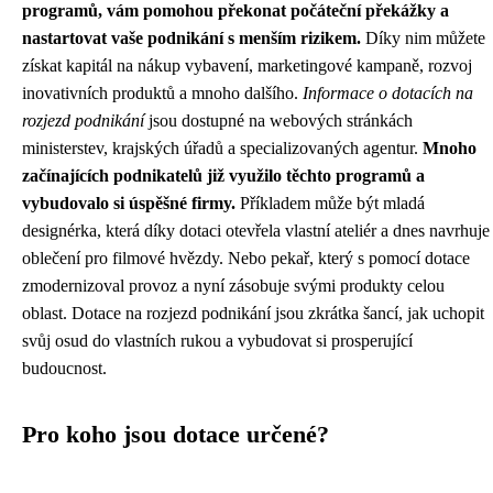
programů, vám pomohou překonat počáteční překážky a
nastartovat vaše podnikání s menším rizikem.
Díky nim můžete
získat kapitál na nákup vybavení, marketingové kampaně, rozvoj
inovativních produktů a mnoho dalšího.
Informace o dotacích na
rozjezd podnikání
jsou dostupné na webových stránkách
ministerstev, krajských úřadů a specializovaných agentur.
Mnoho
začínajících podnikatelů již využilo těchto programů a
vybudovalo si úspěšné firmy.
Příkladem může být mladá
designérka, která díky dotaci otevřela vlastní ateliér a dnes navrhuje
oblečení pro filmové hvězdy. Nebo pekař, který s pomocí dotace
zmodernizoval provoz a nyní zásobuje svými produkty celou
oblast. Dotace na rozjezd podnikání jsou zkrátka šancí, jak uchopit
svůj osud do vlastních rukou a vybudovat si prosperující
budoucnost.
Pro koho jsou dotace určené?