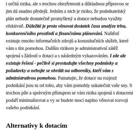
i určitá rizika, ale s trochou obezřetnosti a důkladnou přípravou se
jim dá snadno předejít. Jedním z nich je riziko, že podnikatelský
plán nebude dostatečně promyšlený a dotace nebudou využity
efektivně.
Důležité je proto věnovat dostatek času analýze trhu,
konkurenčního prostředí a finančnímu plánování.
Naštěstí
existuje mnoho informačních zdrojů a konzultačních služeb, které
vám s tím pomohou. Dalším rizikem je administrativní zátěž
spojená s žádostí o dotaci a s následným vykazováním.
I zde ale
existuje řešení - pečlivě si prostudujte všechny podmínky a
požadavky a nebojte se obrátit na odborníky, kteří vám s
administrativou pomohou.
Pamatujte, že dotace na rozjezd
podnikání jsou tu od toho, aby vám pomohly uskutečnit vaše sny. S
trochou píle a správným přístupem se vám rizika spojená s dotacemi
podaří minimalizovat a vy se budete moci naplno věnovat rozvoji
vašeho podnikání.
Alternativy k dotacím