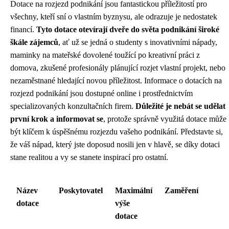
Dotace na rozjezd podnikání jsou fantastickou příležitostí pro
všechny, kteří sní o vlastním byznysu, ale odrazuje je nedostatek
financí.
Tyto dotace otevírají dveře do světa podnikání široké
škále zájemců
, ať už se jedná o studenty s inovativními nápady,
maminky na mateřské dovolené toužící po kreativní práci z
domova, zkušené profesionály plánující rozjet vlastní projekt, nebo
nezaměstnané hledající novou příležitost. Informace o dotacích na
rozjezd podnikání jsou dostupné online i prostřednictvím
specializovaných konzultačních firem.
Důležité je nebát se udělat
první krok a informovat se
, protože správně využitá dotace může
být klíčem k úspěšnému rozjezdu vašeho podnikání. Představte si,
že váš nápad, který jste doposud nosili jen v hlavě, se díky dotaci
stane realitou a vy se stanete inspirací pro ostatní.
Název
Poskytovatel
Maximální
Zaměření
dotace
výše
dotace