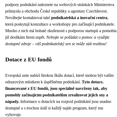
podpory podnikání naleznete na webových stránkách Ministerstva
průmyslu a obchodu České republiky a agentury CzechInvest.
Neváhejte kontaktovat také
podnikatelská a inovační centra
,
která poskytují konzultace a workshopy pro začínající podnikatele.
Mnoho z nich má bohaté zkušenosti s podporou startupů a pomohla
již desítkám firem uspět.
Nebojte se požádat o pomoc a využijte
dostupné zdroje – váš podnikatelský sen se může stát realitou!
Dotace z EU fondů
Evropská unie nabízí širokou škálu dotací, které mohou být vaším
odrazovým můstkem k úspěšnému podnikání.
Tyto dotace,
financované z EU fondů, jsou speciálně navrženy tak, aby
pomohly začínajícím podnikatelům zrealizovat jejich sny a
nápady.
Informace o dotacích na rozjezd podnikání jsou snadno
dostupné a s trochou úsilí si každý najde program, který mu
vyhovuje.