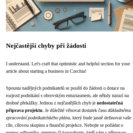
Nejčastější chyby při žádosti
I understand. Let's craft that optimistic and helpful section for your
article about starting a business in Czechia!
Spousta nadějných podnikatelů se pouští do žádosti o dotace na
rozjezd podnikání s obrovským entuziasmem, ale někdy narazí na
drobné překážky. Jednou z nejčastějších chyb je
nedostatečná
příprava projektu
. Je důležité věnovat dostatek času
důkladnému
zpracování podnikatelského plánu
, který bude jasně definovat vaše
cíle, cílovou skupinu a finanční projekce. Nebojte se požádat o
pomoc odborníky, mentory či konzultanty, kteří vám s přípravou