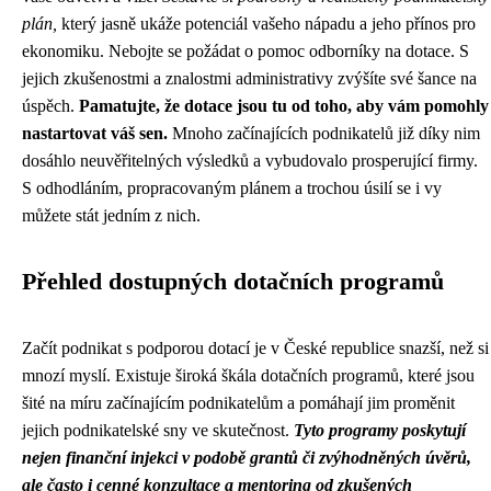
plán,
který jasně ukáže potenciál vašeho nápadu a jeho přínos pro
ekonomiku. Nebojte se požádat o pomoc odborníky na dotace. S
jejich zkušenostmi a znalostmi administrativy zvýšíte své šance na
úspěch.
Pamatujte, že dotace jsou tu od toho, aby vám pomohly
nastartovat váš sen.
Mnoho začínajících podnikatelů již díky nim
dosáhlo neuvěřitelných výsledků a vybudovalo prosperující firmy.
S odhodláním, propracovaným plánem a trochou úsilí se i vy
můžete stát jedním z nich.
Přehled dostupných dotačních programů
Začít podnikat s podporou dotací je v České republice snazší, než si
mnozí myslí. Existuje široká škála dotačních programů, které jsou
šité na míru začínajícím podnikatelům a pomáhají jim proměnit
jejich podnikatelské sny ve skutečnost.
Tyto programy poskytují
nejen finanční injekci v podobě grantů či zvýhodněných úvěrů,
ale často i cenné konzultace a mentoring od zkušených