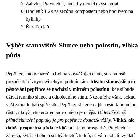
Zálivka: Pravidelná, půda by neměla vyschnout
Hnojení: 1-2x za sezónu kompostem nebo hnojivem na
bylinky
Řez: Na jaře
Výběr stanoviště: Slunce nebo polostín, vlhká
půda
Pepřinec, tato nenáročná bylina s osvěžující chutí, se s radostí
přizpůsobí různým světelným podmínkám.
Ideální stanoviště pro
pěstování pepřince se nachází v mírném polostínu
, kde si bude
užívat ranního slunce a odpoledního stínu. Nezoufejte však, pokud
vaši zahradu halí spíše stín. Pepřinec si i zde najde cestu k bujnému
růstu, i když jeho aroma bude o něco jemnější.
Důležitější než
přímé sluneční paprsky je pro pepřinec dostatek vláhy.
Vlhká, ale
dobře propustná půda
je klíčem k jeho prosperitě. Pravidelná
zálivka, zvláště během suchých letních dnů, se vám bohatě vyplatí