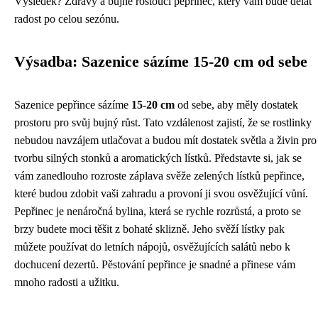
Výsledek? Zdravý a bujně rostoucí pepřinec, který vám bude dělat
radost po celou sezónu.
Výsadba: Sazenice sázíme 15-20 cm od sebe
Sazenice pepřince sázíme
15-20 cm
od sebe, aby měly dostatek
prostoru pro svůj bujný růst. Tato vzdálenost zajistí, že se rostlinky
nebudou navzájem utlačovat a budou mít dostatek světla a živin pro
tvorbu silných stonků a aromatických lístků. Představte si, jak se
vám zanedlouho rozroste záplava svěže zelených lístků pepřince,
které budou zdobit vaši zahradu a provoní ji svou osvěžující vůní.
Pepřinec je nenáročná bylina, která se rychle rozrůstá, a proto se
brzy budete moci těšit z bohaté sklizně. Jeho svěží lístky pak
můžete používat do letních nápojů, osvěžujících salátů nebo k
dochucení dezertů. Pěstování pepřince je snadné a přinese vám
mnoho radosti a užitku.