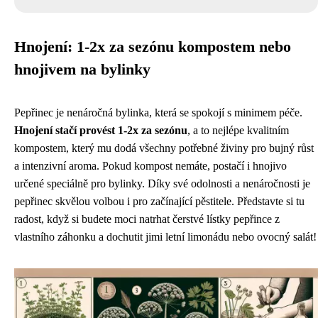
Hnojení: 1-2x za sezónu kompostem nebo
hnojivem na bylinky
Pepřinec je nenáročná bylinka, která se spokojí s minimem péče.
Hnojení stačí provést 1-2x za sezónu
, a to nejlépe kvalitním
kompostem, který mu dodá všechny potřebné živiny pro bujný růst
a intenzivní aroma. Pokud kompost nemáte, postačí i hnojivo
určené speciálně pro bylinky. Díky své odolnosti a nenáročnosti je
pepřinec skvělou volbou i pro začínající pěstitele. Představte si tu
radost, když si budete moci natrhat čerstvé lístky pepřince z
vlastního záhonku a dochutit jimi letní limonádu nebo ovocný salát!