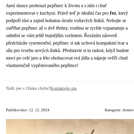
Jarní slunce probouzí pepřinec k životu a s ním i chuť
experimentovat v kuchyni. Právě teď je ideální čas pro
řez
, který
podpoří růst a zajistí bohatou úrodu voňavých lístků. Nebojte se
ostříhat
pepřinec až o dvě třetiny, rostlina se rychle vzpamatuje a
odmění se vám ještě bujnějším vzrůstem. Řezáním zároveň
předcházíte
vysemenění
, pepřinec si tak uchová kompaktní tvar a
sílu pro tvorbu nových lístků. Představte si tu radost, když budete
moci po celé jaro a léto obohacovat svá jídla a nápoje svěží chutí
vlastnoručně vypěstovaného pepřince!
Našli jste v článku chybu?
Kontaktujte nás
Publikováno: 12. 12. 2024
Kategorie:
domov