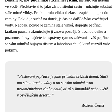
Důležité je, aby
půda nikdy zcela nevyschla
, ale zároveň nestála
ve vodě. Představte si to jako zlatou střední cestu – udržujte substrát
stále mírně vlhký. Pro kontrolu vlhkosti zkuste zapíchnout prst do
zeminy. Pokud je suchá na dotek, je čas na další dávku osvěžující
vody. Naopak, pokud je zemina stále vlhká, dopřejte pepřinci
krátkou pauzu a zkontrolujte ji znovu později. S trochou cviku a
pozornosti brzy najdete ten správný rytmus zalévání a váš pepřinec
se vám odmění bujným růstem a lahodnou chutí, která rozzáří vaše
pokrmy.
Pěstování pepřince je jako přivítání svěžesti domů. Stačí
mu stín a trochu vláhy a on se vám odmění svou
nezaměnitelnou vůní a chutí, ať už v limonádě nebo v létě
v osvěžujícím dezertu.
Božena Černá