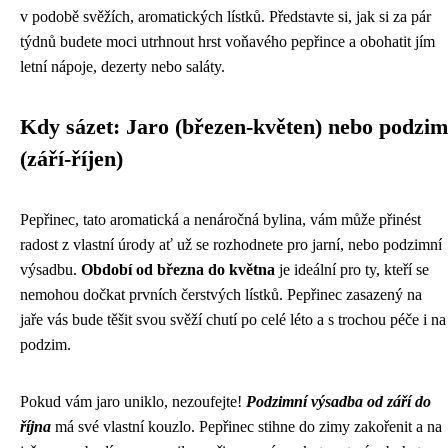
v podobě svěžích, aromatických lístků. Představte si, jak si za pár
týdnů budete moci utrhnout hrst voňavého pepřince a obohatit jím
letní nápoje, dezerty nebo saláty.
Kdy sázet: Jaro (březen-květen) nebo podzim
(září-říjen)
Pepřinec, tato aromatická a nenáročná bylina, vám může přinést
radost z vlastní úrody ať už se rozhodnete pro jarní, nebo podzimní
výsadbu.
Období od března do května
je ideální pro ty, kteří se
nemohou dočkat prvních čerstvých lístků. Pepřinec zasazený na
jaře vás bude těšit svou svěží chutí po celé léto a s trochou péče i na
podzim.
Pokud vám jaro uniklo, nezoufejte!
Podzimní výsadba od září do
října
má své vlastní kouzlo. Pepřinec stihne do zimy zakořenit a na