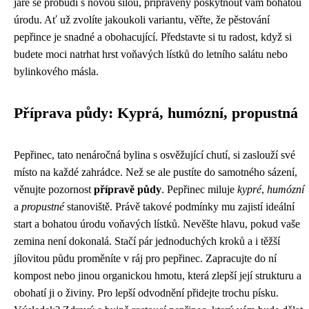
jaře se probudí s novou silou, připravený poskytnout vám bohatou
úrodu. Ať už zvolíte jakoukoli variantu, věřte, že pěstování
pepřince je snadné a obohacující. Představte si tu radost, když si
budete moci natrhat hrst voňavých lístků do letního salátu nebo
bylinkového másla.
Příprava půdy: Kyprá, humózní, propustná
Pepřinec, tato nenáročná bylina s osvěžující chutí, si zaslouží své
místo na každé zahrádce. Než se ale pustíte do samotného sázení,
věnujte pozornost
přípravě půdy
. Pepřinec miluje
kypré
,
humózní
a
propustné
stanoviště. Právě takové podmínky mu zajistí ideální
start a bohatou úrodu voňavých lístků. Nevěšte hlavu, pokud vaše
zemina není dokonalá. Stačí pár jednoduchých kroků a i těžší
jílovitou půdu proměníte v ráj pro pepřinec. Zapracujte do ní
kompost nebo jinou organickou hmotu, která zlepší její strukturu a
obohatí ji o živiny. Pro lepší odvodnění přidejte trochu písku.