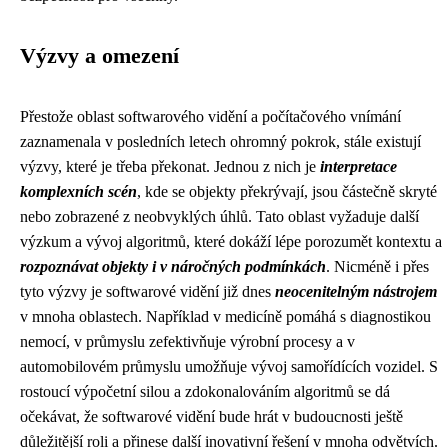
Výzvy a omezení
Přestože oblast softwarového vidění a počítačového vnímání
zaznamenala v posledních letech ohromný pokrok, stále existují
výzvy, které je třeba překonat. Jednou z nich je
interpretace
komplexních scén
, kde se objekty překrývají, jsou částečně skryté
nebo zobrazené z neobvyklých úhlů. Tato oblast vyžaduje další
výzkum a vývoj algoritmů, které dokáží lépe porozumět kontextu a
rozpoznávat objekty i v náročných podmínkách
. Nicméně i přes
tyto výzvy je softwarové vidění již dnes
neocenitelným nástrojem
v mnoha oblastech. Například v medicíně pomáhá s diagnostikou
nemocí, v průmyslu zefektivňuje výrobní procesy a v
automobilovém průmyslu umožňuje vývoj samořídících vozidel. S
rostoucí výpočetní silou a zdokonalováním algoritmů se dá
očekávat, že softwarové vidění bude hrát v budoucnosti ještě
důležitější roli a přinese další inovativní řešení v mnoha odvětvích.