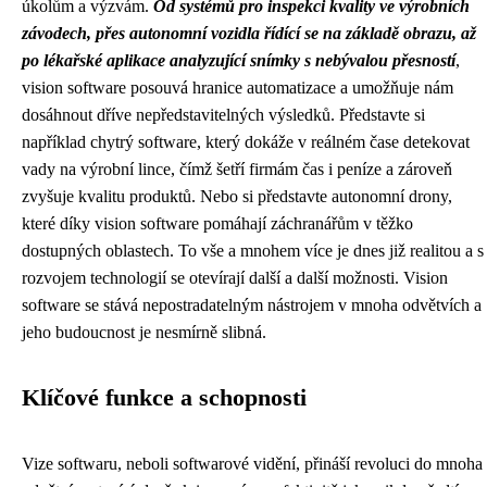
úkolům a výzvám.
Od systémů pro inspekci kvality ve výrobních
závodech, přes autonomní vozidla řídící se na základě obrazu, až
po lékařské aplikace analyzující snímky s nebývalou přesností
,
vision software posouvá hranice automatizace a umožňuje nám
dosáhnout dříve nepředstavitelných výsledků. Představte si
například chytrý software, který dokáže v reálném čase detekovat
vady na výrobní lince, čímž šetří firmám čas i peníze a zároveň
zvyšuje kvalitu produktů. Nebo si představte autonomní drony,
které díky vision software pomáhají záchranářům v těžko
dostupných oblastech. To vše a mnohem více je dnes již realitou a s
rozvojem technologií se otevírají další a další možnosti. Vision
software se stává nepostradatelným nástrojem v mnoha odvětvích a
jeho budoucnost je nesmírně slibná.
Klíčové funkce a schopnosti
Vize softwaru, neboli softwarové vidění, přináší revoluci do mnoha