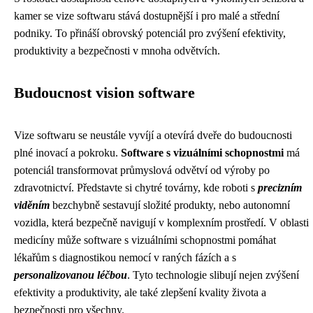
kamer se vize softwaru stává dostupnější i pro malé a střední
podniky. To přináší obrovský potenciál pro zvýšení efektivity,
produktivity a bezpečnosti v mnoha odvětvích.
Budoucnost vision software
Vize softwaru se neustále vyvíjí a otevírá dveře do budoucnosti
plné inovací a pokroku.
Software s vizuálními schopnostmi
má
potenciál transformovat průmyslová odvětví od výroby po
zdravotnictví. Představte si chytré továrny, kde roboti s
precizním
viděním
bezchybně sestavují složité produkty, nebo autonomní
vozidla, která bezpečně navigují v komplexním prostředí. V oblasti
medicíny může software s vizuálními schopnostmi pomáhat
lékařům s diagnostikou nemocí v raných fázích a s
personalizovanou léčbou
. Tyto technologie slibují nejen zvýšení
efektivity a produktivity, ale také zlepšení kvality života a
bezpečnosti pro všechny.