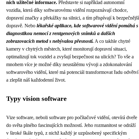
nich užitečné informace.
Představte si například autonomní
vozidla, která díky softwarovému vidění rozpoznávají chodce,
dopravní značky a překážky na silnici, a tím přispívají k bezpečnější
dopravě. Nebo
lékařské aplikace, kde softwarové vidění pomáhá s
diagnostikou nemocí z rentgenových snímků a dalších
zobrazovacích metod s nebývalou přesností.
A co takhle chytré
kamery v chytrých městech, které monitorují dopravní situaci,
optimalizují tok vozidel a zvyšují bezpečnost na ulicích? To vše a
mnohem více je možné díky neustálému vývoji a zdokonalování
softwarového vidění, které má potenciál transformovat řadu odvětví
a zlepšit náš každodenní život.
Typy vision software
Vize software, neboli software pro počítačové vidění, otevírá dveře
do světa plného fascinujících možností. Jeho rozmanitost se odráží
v široké škále typů, z nichž každý je uzpůsobený specifickým