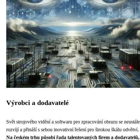
Výrobci a dodavatelé
Svět strojového vidění a softwaru pro zpracování obrazu se neustále
rozvíjí a přináší s sebou inovativní řešení pro širokou škálu odvětví.
Na českém trhu působí řada talentovaných firem a dodavatelů,