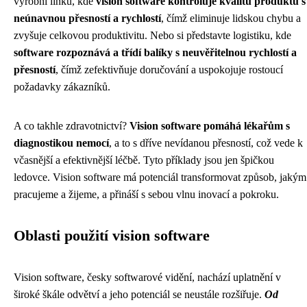
výrobní linku, kde
vision software kontroluje kvalitu produktů s
neúnavnou přesností a rychlostí
, čímž eliminuje lidskou chybu a
zvyšuje celkovou produktivitu. Nebo si představte logistiku, kde
software rozpoznává a třídí balíky s neuvěřitelnou rychlostí a
přesností
, čímž zefektivňuje doručování a uspokojuje rostoucí
požadavky zákazníků.
A co takhle zdravotnictví?
Vision software pomáhá lékařům s
diagnostikou nemocí
, a to s dříve nevídanou přesností, což vede k
včasnější a efektivnější léčbě. Tyto příklady jsou jen špičkou
ledovce. Vision software má potenciál transformovat způsob, jakým
pracujeme a žijeme, a přináší s sebou vlnu inovací a pokroku.
Oblasti použití vision software
Vision software, česky softwarové vidění, nachází uplatnění v
široké škále odvětví a jeho potenciál se neustále rozšiřuje.
Od