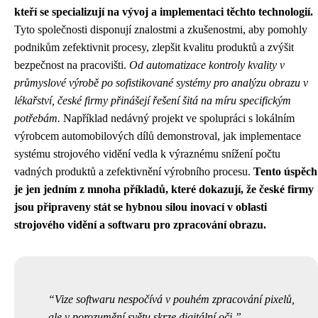
kteří se specializují na vývoj a implementaci těchto technologií.
Tyto společnosti disponují znalostmi a zkušenostmi, aby pomohly
podnikům zefektivnit procesy, zlepšit kvalitu produktů a zvýšit
bezpečnost na pracovišti.
Od automatizace kontroly kvality v
průmyslové výrobě po sofistikované systémy pro analýzu obrazu v
lékařství, české firmy přinášejí řešení šitá na míru specifickým
potřebám.
Například nedávný projekt ve spolupráci s lokálním
výrobcem automobilových dílů demonstroval, jak implementace
systému strojového vidění vedla k výraznému snížení počtu
vadných produktů a zefektivnění výrobního procesu.
Tento úspěch
je jen jedním z mnoha příkladů, které dokazují, že české firmy
jsou připraveny stát se hybnou silou inovací v oblasti
strojového vidění a softwaru pro zpracování obrazu.
Vize softwaru nespočívá v pouhém zpracování pixelů,
ale v porozumění světu skrze digitální oči.