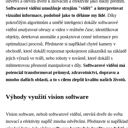
odvětví a otevírá dveře k inovacím a efektivitě jako nikdy předtím.
Softwarové vidění umožňuje strojům "vidět" a interpretovat
vizuální informace, podobně jako to děláme my lidé
. Díky
pokročilým algoritmům a umělé inteligenci dokáže softwarové
vidění
analyzovat obrazy a videa v reálném čase
, identifikovat
objekty, detekovat anomálie a poskytovat cenné informace pro
optimalizaci procesů. Představte si například chytré kamery v
obchodě, které dokáží rozpoznat spokojenost zákazníků na základě
jejich výrazů ve tváři, nebo roboty v továrně, které dokáží s
milimetrovou přesností manipulovat s díly.
Softwarové vidění má
potenciál transformovat průmysl, zdravotnictví, dopravu a
mnoho dalších oblastí, a to s cílem zlepšit kvalitu našich životů.
Výhody využití vision software
Vision software, neboli softwarové vidění, otevírá dveře do světa
inovací a efektivity napříč mnoha odvětvími. Představte si například