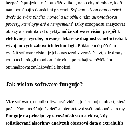
bezpečně projedou rušnou křižovatkou, nebo chytré roboty, kteří
nám pomáhají s domácími pracemi.
Software vision nám otevírá
dveře do světa plného inovací a umožňuje nám automatizovat
procesy, které byly dříve nemyslitelné.
Díky schopnosti analyzovat
obrazy a identifikovat objekty,
může software vision přispět k
efektivnější výrobě, přesnější lékařské diagnostice nebo třeba k
vývoji nových zábavních technologií.
Příkladem úspěšného
využití software vision je jeho nasazení v zemědělství, kde drony s
touto technologií monitorují úrodu a pomáhají zemědělcům
optimalizovat zavlažování a hnojení.
Jak vision software funguje?
Vize softwaru, neboli softwarové vidění, je fascinující oblast, která
počítačům umožňuje "vidět" a interpretovat svět podobně jako my.
Funguje na principu zpracování obrazu a videa, kdy
sofistikované algoritmy analyzují obrazová data a extrahují z