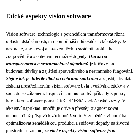
Etické aspekty vision software
Vision software, technologie s potenciálem transformovat různé
oblasti lidské činnosti, s sebou přináší i důležité etické otázky. Je
nezbytné, aby vývoj a nasazení těchto systémů probíhaly
zodpovědně a s ohledem na možné dopady.
Důraz na
transparentnost a srozumitelnost algoritmů
je klíčový pro
budování důvěry a zajištění spravedlivého a nestranného fungování.
Stejně tak je důležité dbát na ochranu soukromí
a zajistit, aby data
získaná prostřednictvím vision software byla využívána eticky a v
souladu se zákonem. Inspirací nám mohou být příklady z praxe,
kdy vision software pomáhá řešit důležité společenské výzvy. V
lékařství například umožňuje dříve a přesněji diagnostikovat
nemoci, čímž přispívá k záchraně životů. V zemědělství pomáhá
optimalizovat zemědělskou produkci a snižovat dopady na životní
prostředí. Je zřejmé, že
etické aspekty vision software jsou