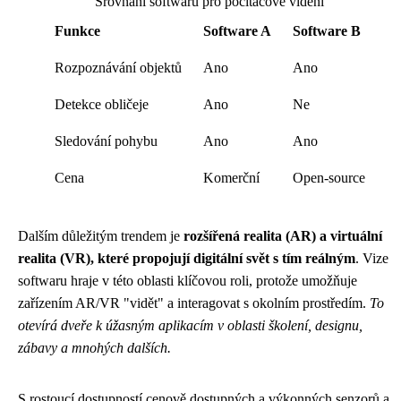
Srovnání softwaru pro počítačové vidění
Funkce
Software A
Software B
Rozpoznávání objektů
Ano
Ano
Detekce obličeje
Ano
Ne
Sledování pohybu
Ano
Ano
Cena
Komerční
Open-source
Dalším důležitým trendem je
rozšířená realita (AR) a virtuální
realita (VR), které propojují digitální svět s tím reálným
. Vize
softwaru hraje v této oblasti klíčovou roli, protože umožňuje
zařízením AR/VR "vidět" a interagovat s okolním prostředím.
To
otevírá dveře k úžasným aplikacím v oblasti školení, designu,
zábavy a mnohých dalších.
S rostoucí dostupností cenově dostupných a výkonných senzorů a