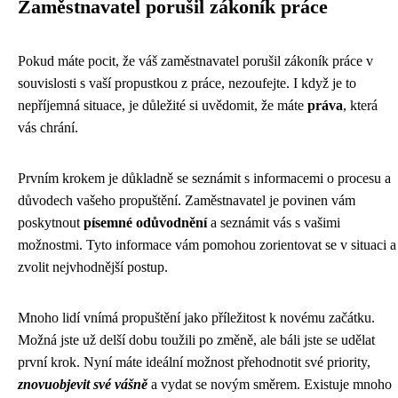
Zaměstnavatel porušil zákoník práce
Pokud máte pocit, že váš zaměstnavatel porušil zákoník práce v
souvislosti s vaší propustkou z práce, nezoufejte. I když je to
nepříjemná situace, je důležité si uvědomit, že máte
práva
, která
vás chrání.
Prvním krokem je důkladně se seznámit s informacemi o procesu a
důvodech vašeho propuštění. Zaměstnavatel je povinen vám
poskytnout
písemné odůvodnění
a seznámit vás s vašimi
možnostmi. Tyto informace vám pomohou zorientovat se v situaci a
zvolit nejvhodnější postup.
Mnoho lidí vnímá propuštění jako příležitost k novému začátku.
Možná jste už delší dobu toužili po změně, ale báli jste se udělat
první krok. Nyní máte ideální možnost přehodnotit své priority,
znovuobjevit své vášně
a vydat se novým směrem. Existuje mnoho