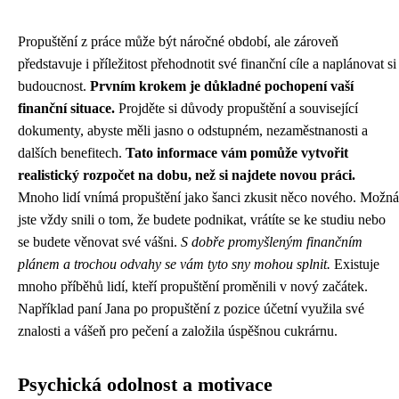
Propuštění z práce může být náročné období, ale zároveň
představuje i příležitost přehodnotit své finanční cíle a naplánovat si
budoucnost.
Prvním krokem je důkladné pochopení vaší
finanční situace.
Projděte si důvody propuštění a související
dokumenty, abyste měli jasno o odstupném, nezaměstnanosti a
dalších benefitech.
Tato informace vám pomůže vytvořit
realistický rozpočet na dobu, než si najdete novou práci.
Mnoho lidí vnímá propuštění jako šanci zkusit něco nového. Možná
jste vždy snili o tom, že budete podnikat, vrátíte se ke studiu nebo
se budete věnovat své vášni.
S dobře promyšleným finančním
plánem a trochou odvahy se vám tyto sny mohou splnit.
Existuje
mnoho příběhů lidí, kteří propuštění proměnili v nový začátek.
Například paní Jana po propuštění z pozice účetní využila své
znalosti a vášeň pro pečení a založila úspěšnou cukrárnu.
Psychická odolnost a motivace