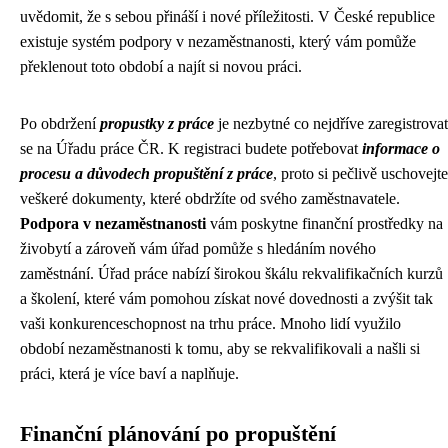
uvědomit, že s sebou přináší i nové příležitosti. V České republice
existuje systém podpory v nezaměstnanosti, který vám pomůže
překlenout toto období a najít si novou práci.
Po obdržení
propustky z práce
je nezbytné co nejdříve zaregistrovat
se na Úřadu práce ČR. K registraci budete potřebovat
informace o
procesu a důvodech propuštění z práce
, proto si pečlivě uschovejte
veškeré dokumenty, které obdržíte od svého zaměstnavatele.
Podpora v nezaměstnanosti
vám poskytne finanční prostředky na
živobytí a zároveň vám úřad pomůže s hledáním nového
zaměstnání. Úřad práce nabízí širokou škálu rekvalifikačních kurzů
a školení, které vám pomohou získat nové dovednosti a zvýšit tak
vaši konkurenceschopnost na trhu práce. Mnoho lidí využilo
období nezaměstnanosti k tomu, aby se rekvalifikovali a našli si
práci, která je více baví a naplňuje.
Finanční plánování po propuštění