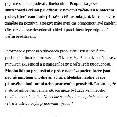
pojďme se na to podívat z jiného úhlu.
Propustka je ve
skutečnosti skvělou příležitostí k novému začátku a k nalezení
práce, která vám bude přinášet větší uspokojení.
Místo obav se
zaměřte na pozitivní aspekty: máte nyní čas přehodnotit své kariérní
cíle, rozvíjet své dovednosti a hledat práci, která lépe odpovídá
vašim představám.
Informace o procesu a důvodech propuštění jsou klíčové pro
pochopení situace a pro vaše další kroky. Využijte je k poučení se z
minulých zkušeností a k nalezení cesty k ještě lepší budoucnosti.
Mnoho lidí po propuštění z práce nachází pozice, které jsou
pro ně mnohem vhodnější, ať už z hlediska náplně práce,
platového ohodnocení nebo pracovního prostředí.
Pamatujte, že
i tato zdánlivě nepříjemná situace může být začátkem něčeho
nového a vzrušujícího.
Nenechte se odradit a s optimismem se
vrhněte vstříc novým pracovním výzvám!