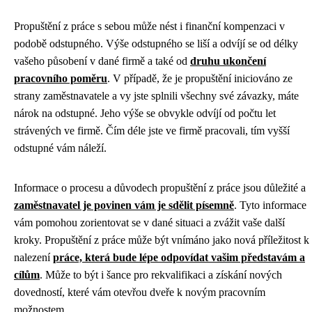
Propuštění z práce s sebou může nést i finanční kompenzaci v
podobě odstupného. Výše odstupného se liší a odvíjí se od délky
vašeho působení v dané firmě a také od
druhu ukončení
pracovního poměru
. V případě, že je propuštění iniciováno ze
strany zaměstnavatele a vy jste splnili všechny své závazky, máte
nárok na odstupné. Jeho výše se obvykle odvíjí od počtu let
strávených ve firmě. Čím déle jste ve firmě pracovali, tím vyšší
odstupné vám náleží.
Informace o procesu a důvodech propuštění z práce jsou důležité a
zaměstnavatel je povinen vám je sdělit písemně
. Tyto informace
vám pomohou zorientovat se v dané situaci a zvážit vaše další
kroky. Propuštění z práce může být vnímáno jako nová příležitost k
nalezení
práce, která bude lépe odpovídat vašim představám a
cílům
. Může to být i šance pro rekvalifikaci a získání nových
dovedností, které vám otevřou dveře k novým pracovním
možnostem.