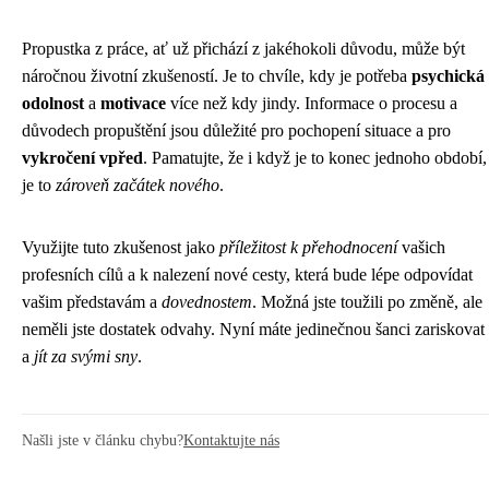
Propustka z práce, ať už přichází z jakéhokoli důvodu, může být
náročnou životní zkušeností. Je to chvíle, kdy je potřeba
psychická
odolnost
a
motivace
více než kdy jindy. Informace o procesu a
důvodech propuštění jsou důležité pro pochopení situace a pro
vykročení vpřed
. Pamatujte, že i když je to konec jednoho období,
je to
zároveň začátek nového
.
Využijte tuto zkušenost jako
příležitost k přehodnocení
vašich
profesních cílů a k nalezení nové cesty, která bude lépe odpovídat
vašim představám a
dovednostem
. Možná jste toužili po změně, ale
neměli jste dostatek odvahy. Nyní máte jedinečnou šanci zariskovat
a
jít za svými sny
.
Našli jste v článku chybu?
Kontaktujte nás