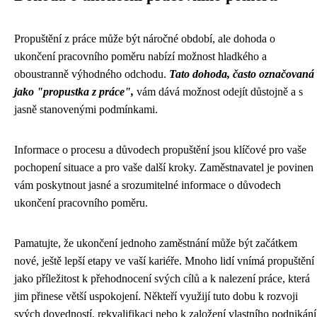
Propuštění z práce může být náročné období, ale dohoda o
ukončení pracovního poměru nabízí možnost hladkého a
oboustranně výhodného odchodu.
Tato dohoda, často označovaná
jako "propustka z práce",
vám dává možnost odejít důstojně a s
jasně stanovenými podmínkami.
Informace o procesu a důvodech propuštění jsou klíčové pro vaše
pochopení situace a pro vaše další kroky. Zaměstnavatel je povinen
vám poskytnout jasné a srozumitelné informace o důvodech
ukončení pracovního poměru.
Pamatujte, že ukončení jednoho zaměstnání může být začátkem
nové, ještě lepší etapy ve vaší kariéře. Mnoho lidí vnímá propuštění
jako příležitost k přehodnocení svých cílů a k nalezení práce, která
jim přinese větší uspokojení. Někteří využijí tuto dobu k rozvoji
svých dovedností, rekvalifikaci nebo k založení vlastního podnikání