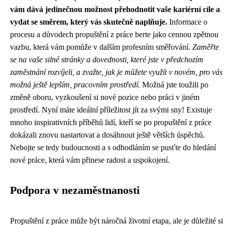
vám dává jedinečnou možnost přehodnotit vaše kariérní cíle a
vydat se směrem, který vás skutečně naplňuje.
Informace o
procesu a důvodech propuštění z práce berte jako cennou zpětnou
vazbu, která vám pomůže v dalším profesním směřování.
Zaměřte
se na vaše silné stránky a dovednosti, které jste v předchozím
zaměstnání rozvíjeli, a zvažte, jak je můžete využít v novém, pro vás
možná ještě lepším, pracovním prostředí.
Možná jste toužili po
změně oboru, vyzkoušení si nové pozice nebo práci v jiném
prostředí. Nyní máte ideální příležitost jít za svými sny! Existuje
mnoho inspirativních příběhů lidí, kteří se po propuštění z práce
dokázali znovu nastartovat a dosáhnout ještě větších úspěchů.
Nebojte se tedy budoucnosti a s odhodláním se pusťte do hledání
nové práce, která vám přinese radost a uspokojení.
Podpora v nezaměstnanosti
Propuštění z práce může být náročná životní etapa, ale je důležité si