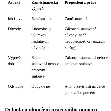
Aspekt
Zaměstnanecká
Propuštění z práce
výpověď
Iniciativa
Zaměstnanec
Zaměstnavatel
Důvody
Libovolné (s
Zákonem stanovené
výjimkou
důvody (např.
neplatných
nadbytečnost, organizační
důvodů)
změny)
Výpovědní
Zákonem
Zákonem stanovená nebo v
doba
stanovená nebo v
pracovní smlouvě
pracovní
smlouvě
Odstupné
Obvykle ne
Ano, v závislosti na délce
pracovního poměru
Dohoda o ukončení pracovního poměru