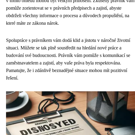
v tomto ohledu mohou být velkým přínosem. Zkušený právník vám
pomůže zorientovat se v právních předpisech a zajistí, abyste
obdrželi všechny informace o procesu a důvodech propuštění, na
které máte ze zákona nárok.
Spolupráce s právníkem vám dodá klid a jistotu v náročné životní
situaci. Můžete se tak plně soustředit na hledání nové práce a
budování své budoucnosti. Právník vám pomůže s komunikací se
zaměstnavatelem a zajistí, aby vaše práva byla respektována.
Pamatujte, že i zdánlivě beznadějné situace mohou mít pozitivní
řešení.