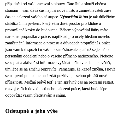
případně i od vaší pracovní smlouvy. Tato lhůta slouží oběma
stranám – vám dává čas najít si nové místo a zaměstnavateli zase
čas na nalezení vašeho nástupce.
Výpovědní lhůta
je tak důležitým
stabilizačním prvkem, který vám dává prostor pro klidné a
promyšlené kroky do budoucna. Během výpovědní lhůty máte
nárok na propustku z práce, například pro účely hledání nového
zaměstnání. Informace o procesu a důvodech propuštění z práce
jsou vám k dispozici u vašeho zaměstnavatele, ať už se jedná o
personální oddělení nebo o vašeho přímého nadřízeného. Nebojte
se zeptat a aktivně si informace vyžádat – čím více budete vědět,
tím lépe se na změnu připravíte. Pamatujte, že každá změna, i když
se na první pohled nemusí zdát pozitivní, s sebou přináší nové
příležitosti. Možná právě teď je ten správný čas na profesní restart,
rozvoj vašich dovedností nebo nalezení práce, která bude lépe
odpovídat vašim představám a snům.
Odstupné a jeho výše