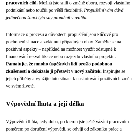
pracovních cílů.
Možná jste snili o změně oboru, rozvoji vlastního
podnikání nebo toužili po větší flexibilitě.
Propuštění vám dává
jedinečnou šanci tyto sny proměnit v realitu.
Informace o procesu a důvodech propuštění jsou klíčové pro
pochopení situace a zvládnutí případných obav. Zaměřte se na
pozitivní aspekty – například na možnost využít odstupné k
financování rekvalifikace nebo rozjezdu vlastního projektu.
Pamatujte, že mnoho úspěšných lidí prošlo podobnou
zkušeností a dokázalo ji přetavit v nový začátek.
Inspirujte se
jejich příběhy a využijte tuto situaci k nastartování pozitivních změn
ve svém životě.
Výpovědní lhůta a její délka
Výpovědní lhůta, tedy doba, po kterou jste ještě vázáni pracovním
poměrem po doručení výpovědi, se odvíjí od zákoníku práce a