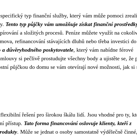
specifický typ finanční služby, který vám může pomoci zreal
ky.
Tento typ půjčky vám umožňuje získat finanční prostředk
apírování a složitých procesů. Peníze můžete využít na cokoli
mova, refinancování stávajících dluhů nebo třeba investici do
ho a důvěryhodného poskytovatele
, který vám nabídne férové
louvy si pečlivě prostudujte všechny body a ujistěte se, že 
ní půjčkou do domu se vám otevírají nové možnosti, jak si s
xibilní řešení pro širokou škálu lidí. Jsou vhodné pro ty, kt
ní přístup.
Tato forma financování oslovuje klienty, kteří z
produkty
. Může se jednat o osoby samostatně výdělečně činné