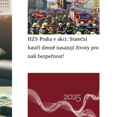
HZS Praha v akci: Stateční
hasiči denně nasazují životy pro
naši bezpečnost!