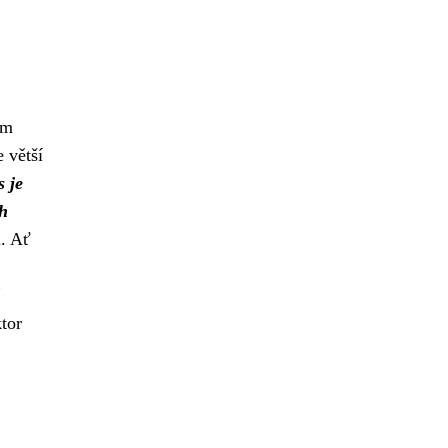
ým
 větší
s je
ch
ů. Ať
tor