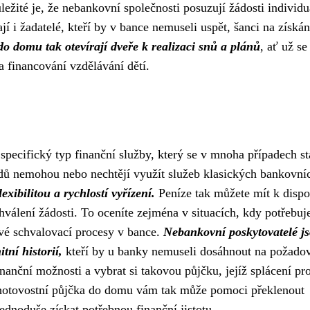
ůležité je, že nebankovní společnosti posuzují žádosti individu
jí i žadatelé, kteří by v bance nemuseli uspět, šanci na získán
o domu tak otevírají dveře k realizaci snů a plánů
, ať už se
 financování vzdělávání dětí.
pecifický typ finanční služby, který se v mnoha případech s
vodů nemohou nebo nechtějí využít služeb klasických bankovní
xibilitou a rychlostí vyřízení.
Peníze tak můžete mít k dispo
hválení žádosti. To oceníte zejména v situacích, kdy potřebuj
avé schvalovací procesy v bance.
Nebankovní poskytovatelé j
tní historií,
kteří by u banky nemuseli dosáhnout na požado
nanční možnosti a vybrat si takovou půjčku, jejíž splácení pr
hotovostní půjčka do domu vám tak může pomoci překlenout
ednoduše získat potřebnou finanční jistotu.