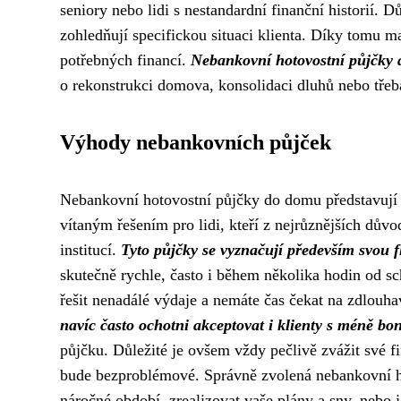
seniory nebo lidi s nestandardní finanční historií. D
zohledňují specifickou situaci klienta. Díky tomu ma
potřebných financí.
Nebankovní hotovostní půjčky d
o rekonstrukci domova, konsolidaci dluhů nebo třeba
Výhody nebankovních půjček
Nebankovní hotovostní půjčky do domu představují s
vítaným řešením pro lidi, kteří z nejrůznějších dů
institucí.
Tyto půjčky se vyznačují především svou fle
skutečně rychle, často i během několika hodin od sc
řešit nenadálé výdaje a nemáte čas čekat na zdlouh
navíc často ochotni akceptovat i klienty s méně boni
půjčku. Důležité je ovšem vždy pečlivě zvážit své fi
bude bezproblémové. Správně zvolená nebankovní 
náročné období, zrealizovat vaše plány a sny, nebo j