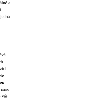
álně a
í
 jedná
tává
ch
zici
ete
sou
vanou
o vás