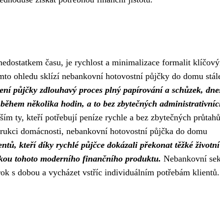
edostatkem času, je rychlost a minimalizace formalit klíčov
mto ohledu sklízí nebankovní hotovostní půjčky do domu stále
ení půjčky zdlouhavý proces plný papírování a schůzek, dne
 během několika hodin, a to bez zbytečných administrativní
ím ty, kteří potřebují peníze rychle a bez zbytečných průtah
strukci domácnosti, nebankovní hotovostní půjčka do domu
entů, kteří díky rychlé půjčce dokázali překonat těžké životní
izitkou tohoto moderního finančního produktu.
Nebankovní sek
krok s dobou a vycházet vstříc individuálním potřebám klientů.