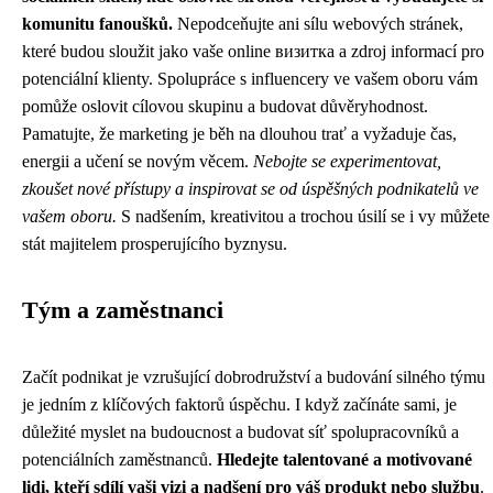
komunitu fanoušků.
Nepodceňujte ani sílu webových stránek,
které budou sloužit jako vaše online визитка a zdroj informací pro
potenciální klienty. Spolupráce s influencery ve vašem oboru vám
pomůže oslovit cílovou skupinu a budovat důvěryhodnost.
Pamatujte, že marketing je běh na dlouhou trať a vyžaduje čas,
energii a učení se novým věcem.
Nebojte se experimentovat,
zkoušet nové přístupy a inspirovat se od úspěšných podnikatelů ve
vašem oboru.
S nadšením, kreativitou a trochou úsilí se i vy můžete
stát majitelem prosperujícího byznysu.
Tým a zaměstnanci
Začít podnikat je vzrušující dobrodružství a budování silného týmu
je jedním z klíčových faktorů úspěchu. I když začínáte sami, je
důležité myslet na budoucnost a budovat síť spolupracovníků a
potenciálních zaměstnanců.
Hledejte talentované a motivované
lidi, kteří sdílí vaši vizi a nadšení pro váš produkt nebo službu
.