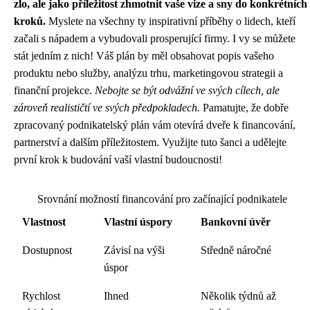
zlo, ale jako příležitost zhmotnit vaše vize a sny do konkrétních
kroků.
Myslete na všechny ty inspirativní příběhy o lidech, kteří
začali s nápadem a vybudovali prosperující firmy. I vy se můžete
stát jedním z nich! Váš plán by měl obsahovat popis vašeho
produktu nebo služby, analýzu trhu, marketingovou strategii a
finanční projekce.
Nebojte se být odvážní ve svých cílech, ale
zároveň realističtí ve svých předpokladech.
Pamatujte, že dobře
zpracovaný podnikatelský plán vám otevírá dveře k financování,
partnerství a dalším příležitostem. Využijte tuto šanci a udělejte
první krok k budování vaší vlastní budoucnosti!
Srovnání možností financování pro začínající podnikatele
Vlastnost
Vlastní úspory
Bankovní úvěr
Dostupnost
Závisí na výši
Středně náročné
úspor
Rychlost
Ihned
Několik týdnů až