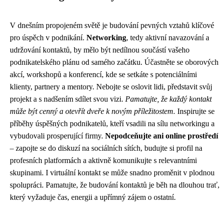
V dnešním propojeném světě je budování pevných vztahů klíčové
pro úspěch v podnikání.
Networking
, tedy aktivní navazování a
udržování kontaktů, by mělo být nedílnou součástí vašeho
podnikatelského plánu od samého začátku. Účastněte se oborových
akcí, workshopů a konferencí, kde se setkáte s potenciálními
klienty, partnery a mentory. Nebojte se oslovit lidi, představit svůj
projekt a s nadšením sdílet svou vizi.
Pamatujte, že každý kontakt
může být cenný a otevřít dveře k novým příležitostem.
Inspirujte se
příběhy úspěšných podnikatelů, kteří vsadili na sílu networkingu a
vybudovali prosperující firmy.
Nepodceňujte ani online prostředí
– zapojte se do diskuzí na sociálních sítích, budujte si profil na
profesních platformách a aktivně komunikujte s relevantními
skupinami. I virtuální kontakt se může snadno proměnit v plodnou
spolupráci. Pamatujte, že budování kontaktů je běh na dlouhou trať,
který vyžaduje čas, energii a upřímný zájem o ostatní.