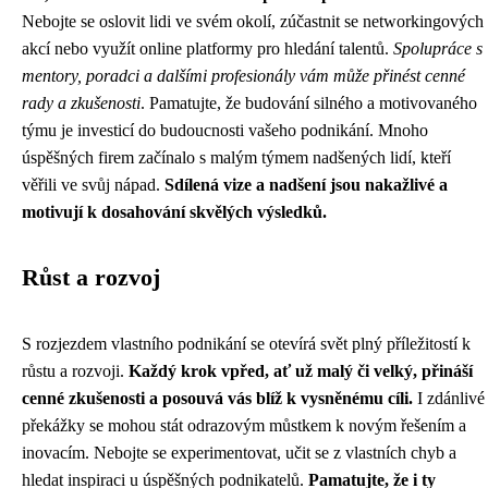
Nebojte se oslovit lidi ve svém okolí, zúčastnit se networkingových
akcí nebo využít online platformy pro hledání talentů.
Spolupráce s
mentory, poradci a dalšími profesionály vám může přinést cenné
rady a zkušenosti
. Pamatujte, že budování silného a motivovaného
týmu je investicí do budoucnosti vašeho podnikání. Mnoho
úspěšných firem začínalo s malým týmem nadšených lidí, kteří
věřili ve svůj nápad.
Sdílená vize a nadšení jsou nakažlivé a
motivují k dosahování skvělých výsledků.
Růst a rozvoj
S rozjezdem vlastního podnikání se otevírá svět plný příležitostí k
růstu a rozvoji.
Každý krok vpřed, ať už malý či velký, přináší
cenné zkušenosti a posouvá vás blíž k vysněnému cíli.
I zdánlivé
překážky se mohou stát odrazovým můstkem k novým řešením a
inovacím. Nebojte se experimentovat, učit se z vlastních chyb a
hledat inspiraci u úspěšných podnikatelů.
Pamatujte, že i ty