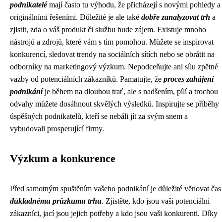
podnikatelé
mají často tu výhodu, že přicházejí s novými pohledy a
originálními řešeními. Důležité je ale také
dobře zanalyzovat trh
a
zjistit, zda o váš produkt či službu bude zájem. Existuje mnoho
nástrojů a zdrojů, které vám s tím pomohou. Můžete se inspirovat
konkurencí, sledovat trendy na sociálních sítích nebo se obrátit na
odborníky na marketingový výzkum. Nepodceňujte ani sílu zpětné
vazby od potenciálních zákazníků. Pamatujte, že
proces zahájení
podnikání
je během na dlouhou trať, ale s nadšením, pílí a trochou
odvahy můžete dosáhnout skvělých výsledků. Inspirujte se příběhy
úspěšných podnikatelů, kteří se nebáli jít za svým snem a
vybudovali prosperující firmy.
Výzkum a konkurence
Před samotným spuštěním vašeho podnikání je důležité věnovat čas
důkladnému průzkumu trhu
. Zjistěte, kdo jsou vaši potenciální
zákazníci, jací jsou jejich potřeby a kdo jsou vaši konkurenti. Díky