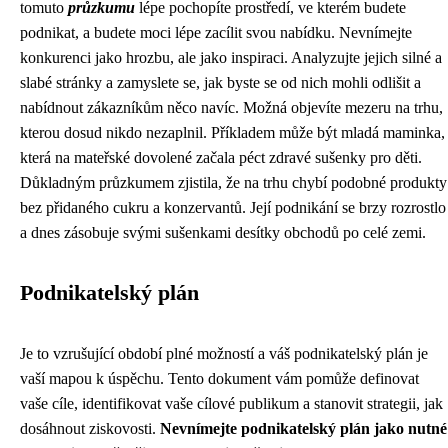
tomuto
průzkumu
lépe pochopíte prostředí, ve kterém budete
podnikat, a budete moci lépe zacílit svou nabídku. Nevnímejte
konkurenci jako hrozbu, ale jako inspiraci. Analyzujte jejich silné a
slabé stránky a zamyslete se, jak byste se od nich mohli odlišit a
nabídnout zákazníkům něco navíc. Možná objevíte mezeru na trhu,
kterou dosud nikdo nezaplnil. Příkladem může být mladá maminka,
která na mateřské dovolené začala péct zdravé sušenky pro děti.
Důkladným průzkumem zjistila, že na trhu chybí podobné produkty
bez přidaného cukru a konzervantů. Její podnikání se brzy rozrostlo
a dnes zásobuje svými sušenkami desítky obchodů po celé zemi.
Podnikatelský plán
Je to vzrušující období plné možností a váš podnikatelský plán je
vaší mapou k úspěchu. Tento dokument vám pomůže definovat
vaše cíle, identifikovat vaše cílové publikum a stanovit strategii, jak
dosáhnout ziskovosti.
Nevnímejte podnikatelský plán jako nutné