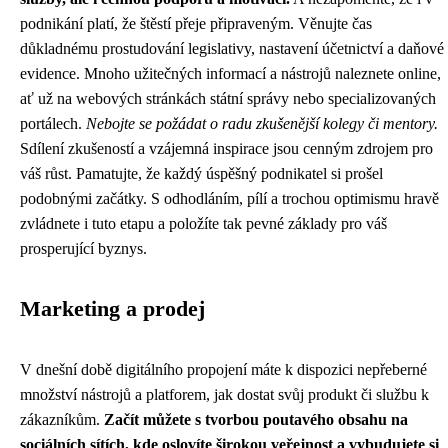
podnikání platí, že štěstí přeje připraveným. Věnujte čas
důkladnému prostudování legislativy, nastavení účetnictví a daňové
evidence. Mnoho užitečných informací a nástrojů naleznete online,
ať už na webových stránkách státní správy nebo specializovaných
portálech.
Nebojte se požádat o radu zkušenější kolegy či mentory.
Sdílení zkušeností a vzájemná inspirace jsou cenným zdrojem pro
váš růst. Pamatujte, že každý úspěšný podnikatel si prošel
podobnými začátky. S odhodláním, pílí a trochou optimismu hravě
zvládnete i tuto etapu a položíte tak pevné základy pro váš
prosperující byznys.
Marketing a prodej
V dnešní době digitálního propojení máte k dispozici nepřeberné
množství nástrojů a platforem, jak dostat svůj produkt či službu k
zákazníkům.
Začít můžete s tvorbou poutavého obsahu na
sociálních sítích, kde oslovíte širokou veřejnost a vybudujete si