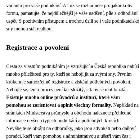
variantu pro vaše podnikání. Ať už se rozhodnete pro jakoukoliv
formu, pamatujte, že nejdůležitější je vaše nadšení, píle a odhodlání
uspět. S pozitivním přístupem a trochou úsilí se i vaše podnikatelské
sny mohou stát realitou.
Registrace a povolení
Cesta za vlastním podnikáním je vzrušující a Česká republika nabízí
mnoho příležitostí pro ty, kteří se nebojí jít za svými sny. Prvním
krokem je samozřejmě registrace a získání potřebných povolení.
Nebojte se, tento proces není tak složitý, jak by se mohlo zdát.
Existuje mnoho online průvodců a institucí, které vám
pomohou se zorientovat a splnit všechny formality.
Například na
stránkách Ministerstva průmyslu a obchodu naleznete přehledné
informace o všech typech podnikání a potřebných krocích.
Neváhejte se obrátit na odborníky, jako jsou advokáti nebo daňoví
poradci, kteří vám pomohou s administrativou a ušetří vám čas i