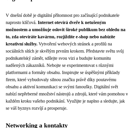
V dnešní době je digitální přítomnost pro začínající podnikatele
naprosto klíčová.
Internet otevírá dveře k netušeným
možnostem a umožňuje oslovit široké publikum bez ohledu na
to, zda otevíráte kavárnu, rozjíždíte e-shop nebo nabízíte
kreativní služby.
Vytvoření webových stránek a profilů na
sociálních sítích je skvělým prvním krokem. Představte světu svůj
podnikatelský záměr, sdílejte svou vizi a budujte komunitu
nadšených zákazníků. Nebojte se experimentovat s různými
platformami a formáty obsahu. Inspirujte se úspěšnými příklady
firem, které vybudovaly silnou značku právě díky poutavému
obsahu a aktivní komunikaci se svými fanoušky. Digitální svět
nabízí nepřeberné množství nástrojů a zdrojů, které vám pomohou v
každém kroku vašeho podnikání. Využijte je naplno a sledujte, jak
se váš byznys rozvíjí a prosperuje.
Networking a kontakty