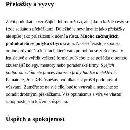
Překážky a výzvy
Začít podnikat je vzrušující dobrodružství, ale jako u každé cesty se
i zde setkáte s překážkami. Důležité je nevnímat je jako překážky,
ale spíše jako příležitosti k učení a růstu.
Mnoho začínajících
podnikatelů se potýká s byrokracií
. Naštěstí existuje spousta
online průvodců a institucí, které vám pomohou se zorientovat v
legislativě a vyřídit veškeré formality. Nebojte se požádat o pomoc
zkušenější kolegy, mentory nebo poradenské firmy.
S jejich
podporou zvládnete proces založení firmy hladce a efektivně
.
Pamatujte, že každý úspěšný podnikatel si prošel podobnými
výzvami. Zaměřte se na své cíle, buďte vytrvalí a nenechte se
odradit drobnými překážkami. Váš optimismus a víra ve vlastní
schopnosti jsou klíčem k úspěchu.
Úspěch a spokojenost