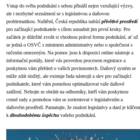
Vstup do světa podnikání s sebou přináší nejen vzrušující výzvy,
ale i nezbytné seznámení se s legislativou a daňovou
problematikou. Naštěstí, Česká republika nabízí
přívětivé prostředí
pro začínající podnikatele s cílem usnadnit jim první kroky. Pro
začátek je důležité zvolit si vhodnou právní formu podnikání, ať už
se jedná o OSVČ s minimem administrativy nebo o společnost s
ručením omezeným. Na pomoc jsou k dispozici online nástroje a
informační portály, které vás provedou procesem registrace a
poskytnou vám přehled o vašich povinnostech. Daňový systém se
může zdát složitý, ale existuje řada nástrojů a slev pro začínající
podnikatele, které vám pomohou optimalizovat vaše daňové
zatížení. Nebojte se obrátit na odborníky, kteří vám poskytnou
cenné rady a pomohou vám se zorientovat v legislativním a
daňovém prostředí. Pamatujte, že znalost legislativy a daní je klíčem
k
dlouhodobému úspěchu
vašeho podnikání.