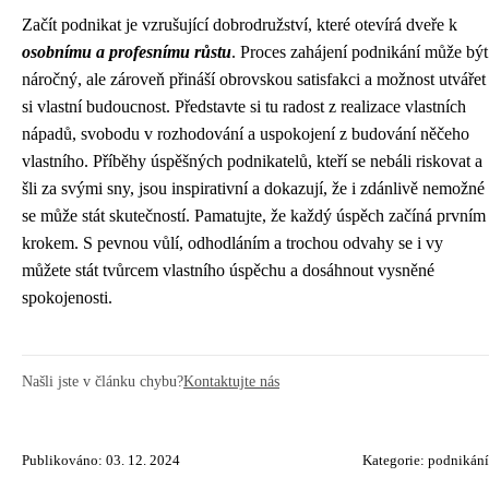
Začít podnikat je vzrušující dobrodružství, které otevírá dveře k
osobnímu a profesnímu růstu
. Proces zahájení podnikání může být
náročný, ale zároveň přináší obrovskou satisfakci a možnost utvářet
si vlastní budoucnost. Představte si tu radost z realizace vlastních
nápadů, svobodu v rozhodování a uspokojení z budování něčeho
vlastního. Příběhy úspěšných podnikatelů, kteří se nebáli riskovat a
šli za svými sny, jsou inspirativní a dokazují, že i zdánlivě nemožné
se může stát skutečností. Pamatujte, že každý úspěch začíná prvním
krokem. S pevnou vůlí, odhodláním a trochou odvahy se i vy
můžete stát tvůrcem vlastního úspěchu a dosáhnout vysněné
spokojenosti.
Našli jste v článku chybu?
Kontaktujte nás
Publikováno: 03. 12. 2024
Kategorie:
podnikání