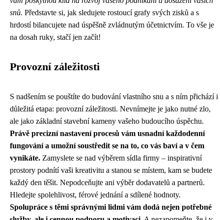
vám poskytnou klid na rozvoj vašeho podnikání a dosažení vašich
snů.
Představte si, jak sledujete rostoucí grafy svých zisků a s
hrdostí bilancujete nad úspěšně zvládnutým účetnictvím. To vše je
na dosah ruky, stačí jen začít!
Provozní záležitosti
S nadšením se pouštíte do budování vlastního snu a s ním přichází i
důležitá etapa: provozní záležitosti. Nevnímejte je jako nutné zlo,
ale jako základní stavební kameny vašeho budoucího úspěchu.
Právě precizní nastavení procesů vám usnadní každodenní
fungování a umožní soustředit se na to, co vás baví a v čem
vynikáte.
Zamyslete se nad výběrem sídla firmy – inspirativní
prostory podnítí vaši kreativitu a stanou se místem, kam se budete
každý den těšit. Nepodceňujte ani výběr dodavatelů a partnerů.
Hledejte spolehlivost, férové jednání a sdílené hodnoty.
Spolupráce s těmi správnými lidmi vám dodá nejen potřebné
služby, ale i cennou podporu a motivaci.
A nezapomeňte, že i v