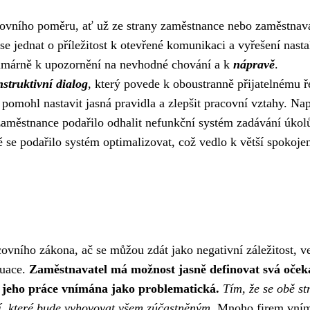
ovního poměru, ať už ze strany zaměstnance nebo zaměstnava
 jednat o příležitost k otevřené komunikaci a vyřešení nasta
rimárně k upozornění na nevhodné chování a k
nápravě
.
struktivní dialog
, který povede k oboustranně přijatelnému ř
pomohl nastavit jasná pravidla a zlepšit pracovní vztahy. Nap
zaměstnance podařilo odhalit nefunkční systém zadávání úkol
e podařilo systém optimalizovat, což vedlo k větší spokojen
covního zákona, ač se můžou zdát jako negativní záležitost, v
tuace.
Zaměstnavatel má možnost jasně definovat svá oček
e jeho práce vnímána jako problematická.
Tím, že se obě st
í, které bude vyhovovat všem zúčastněným.
Mnoho firem vním