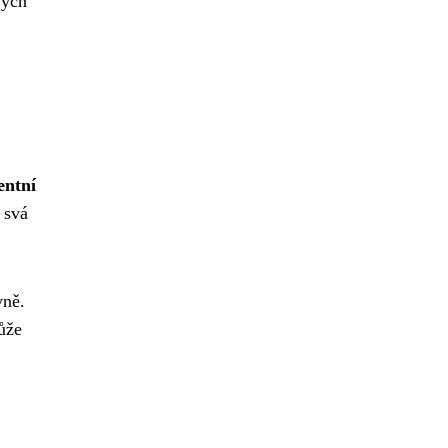
vých
entní
 svá
vně.
ůže