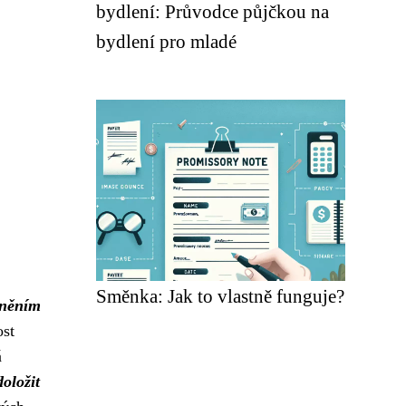
bydlení: Průvodce půjčkou na
bydlení pro mladé
Směnka: Jak to vlastně funguje?
rněním
st
á
oložit