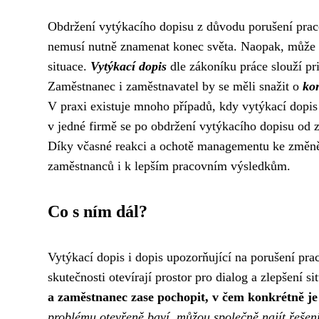
Obdržení vytýkacího dopisu z důvodu porušení prac
nemusí nutně znamenat konec světa. Naopak, může se
situace.
Vytýkací dopis
dle zákoníku práce slouží p
Zaměstnanec i zaměstnavatel by se měli snažit o
kon
V praxi existuje mnoho případů, kdy vytýkací dopis 
v jedné firmě se po obdržení vytýkacího dopisu od 
Díky včasné reakci a ochotě managementu ke změně s
zaměstnanců i k lepším pracovním výsledkům.
Co s ním dál?
Vytýkací dopis i dopis upozorňující na porušení pra
skutečnosti otevírají prostor pro dialog a zlepšení si
a zaměstnanec zase pochopit, v čem konkrétně j
problému otevřeně baví, můžou společně najít řešen