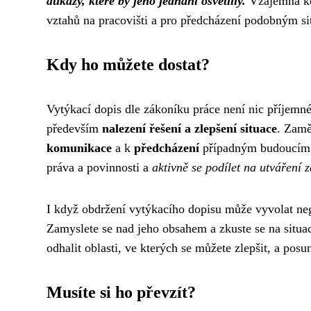
důkazy, které by jeho jednání osvětlily.
Vzájemná kom
vztahů na pracovišti a pro předcházení podobným s
Kdy ho můžete dostat?
Vytýkací dopis dle zákoníku práce není nic příjemné
především
nalezení řešení a zlepšení situace
. Zamě
komunikace
a k
předcházení
případným budoucím p
práva a povinnosti a
aktivně se podílet na utváření
I když obdržení vytýkacího dopisu může vyvolat nega
Zamyslete se nad jeho obsahem a zkuste se na situ
odhalit oblasti, ve kterých se můžete zlepšit, a posu
Musíte si ho převzít?