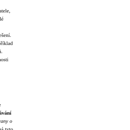
tele,
lé
ešení.
říklad
ů.
osti
e
ávání
rany o
á tyto