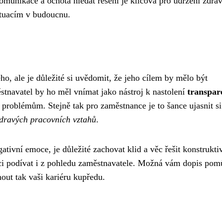
unikace a ochota hledat řešení je klíčová pro udržení zdra
ituacím v budoucnu.
ho, ale je důležité si uvědomit, že jeho cílem by mělo být
stnavatel by ho měl vnímat jako nástroj k nastolení
transpar
roblémům. Stejně tak pro zaměstnance je to šance ujasnit si
 zdravých pracovních vztahů
.
tivní emoce, je důležité zachovat klid a věc řešit konstrukti
aci podívat i z pohledu zaměstnavatele. Možná vám dopis pom
nout tak vaši kariéru kupředu.