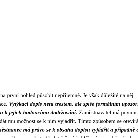
a první pohled působit nepříjemně. Je však důležité na něj
uace.
Vytýkací dopis není trestem, ale spíše formálním upozo
ou k jejich budoucímu dodržování.
Zaměstnavatel má povinno
 dát mu možnost se k nim vyjádřit. Tímto způsobem se otevír
ěstnanec má právo se k obsahu dopisu vyjádřit a případně d