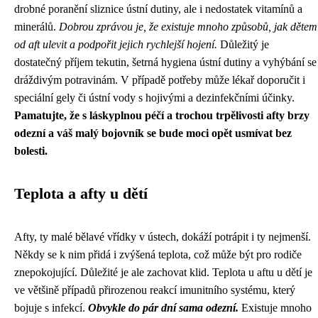
drobné poranění sliznice ústní dutiny, ale i nedostatek vitamínů a
minerálů.
Dobrou zprávou je, že existuje mnoho způsobů, jak dětem
od aft ulevit a podpořit jejich rychlejší hojení.
Důležitý je
dostatečný příjem tekutin, šetrná hygiena ústní dutiny a vyhýbání se
dráždivým potravinám. V případě potřeby může lékař doporučit i
speciální gely či ústní vody s hojivými a dezinfekčními účinky.
Pamatujte, že s láskyplnou péčí a trochou trpělivosti afty brzy
odezní a váš malý bojovník se bude moci opět usmívat bez
bolesti.
Teplota a afty u dětí
Afty, ty malé bělavé vřídky v ústech, dokáží potrápit i ty nejmenší.
Někdy se k nim přidá i zvýšená teplota, což může být pro rodiče
znepokojující. Důležité je ale zachovat klid. Teplota u aftu u dětí je
ve většině případů přirozenou reakcí imunitního systému, který
bojuje s infekcí.
Obvykle do pár dní sama odezní.
Existuje mnoho