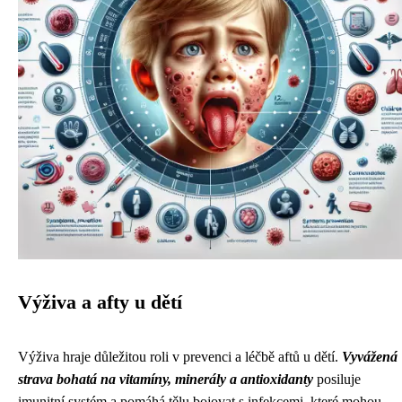
Výživa a afty u dětí
Výživa hraje důležitou roli v prevenci a léčbě aftů u dětí.
Vyvážená
strava bohatá na vitamíny, minerály a antioxidanty
posiluje
imunitní systém a pomáhá tělu bojovat s infekcemi, které mohou