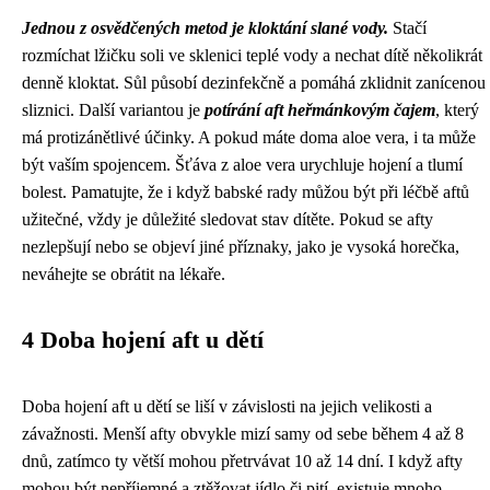
Jednou z osvědčených metod je kloktání slané vody.
Stačí
rozmíchat lžičku soli ve sklenici teplé vody a nechat dítě několikrát
denně kloktat. Sůl působí dezinfekčně a pomáhá zklidnit zanícenou
sliznici. Další variantou je
potírání aft heřmánkovým čajem
, který
má protizánětlivé účinky. A pokud máte doma aloe vera, i ta může
být vaším spojencem. Šťáva z aloe vera urychluje hojení a tlumí
bolest. Pamatujte, že i když babské rady můžou být při léčbě aftů
užitečné, vždy je důležité sledovat stav dítěte. Pokud se afty
nezlepšují nebo se objeví jiné příznaky, jako je vysoká horečka,
neváhejte se obrátit na lékaře.
4 Doba hojení aft u dětí
Doba hojení aft u dětí se liší v závislosti na jejich velikosti a
závažnosti. Menší afty obvykle mizí samy od sebe během 4 až 8
dnů, zatímco ty větší mohou přetrvávat 10 až 14 dní. I když afty
mohou být nepříjemné a ztěžovat jídlo či pití, existuje mnoho