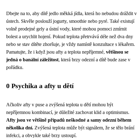
Dbejte na to, aby dítě jedlo měkká jídla, která ho nebudou dráždit v
ústech. Skvěle poslouží jogurty, smoothie nebo pyré. Také existují
volně prodejné gely a ústní vody, které mohou pomoci zmírnit
bolest a urychlit hojení. Pokud teplota přetrvává déle než dva dny
nebo se stav dítěte zhoršuje, je vždy namístě konzultace s lékařem.
Pamatujte, že i když jsou afty a teplota nepříjemné,
většinou se
jedná o banální záležitost
, která brzy odezní a dítě bude zase v
pořádku.
0 Psychika a afty u dětí
Ačkoliv afty v puse a zvýšená teplota u dětí mohou být
nepříjemnou kombinací, je důležité zachovat klid a optimismus.
Afty jsou ve většině případů neškodné a samy odezní během
několika dní.
Zvýšená teplota může být signálem, že se tělo brání
infekci, a obvykle také brzy ustoupí.