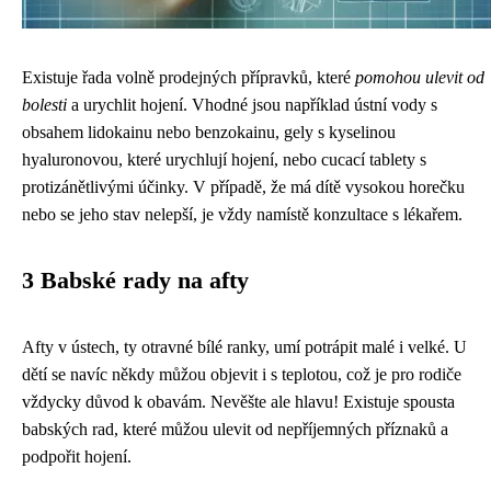
Existuje řada volně prodejných přípravků, které
pomohou
ulevit od
bolesti
a urychlit hojení. Vhodné jsou například ústní vody s
obsahem lidokainu nebo benzokainu, gely s kyselinou
hyaluronovou, které urychlují hojení, nebo cucací tablety s
protizánětlivými účinky. V případě, že má dítě vysokou horečku
nebo se jeho stav nelepší, je vždy namístě konzultace s lékařem.
3 Babské rady na afty
Afty v ústech, ty otravné bílé ranky, umí potrápit malé i velké. U
dětí se navíc někdy můžou objevit i s teplotou, což je pro rodiče
vždycky důvod k obavám. Nevěšte ale hlavu! Existuje spousta
babských rad, které můžou ulevit od nepříjemných příznaků a
podpořit hojení.