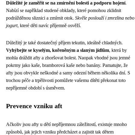
Důležité je zaměřit se na zmírnění bolesti a podporu hojení
.
Nabízí se například studené obklady, které pomohou zklidnit
podrážděnou sliznici a zmírnit otok.
Skvěle poslouží i zmrzlina nebo
jogurt
, které děti navíc příjemně osvěží.
Důležitý je také dostatečný příjem tekutin, ideálně chladných.
Vyhýbejte se kyselým, kořeněným a slaným jídlům
, která by
mohla dráždit afty a zhoršovat bolest. Naopak vhodné jsou jemné
pokrmy jako kaše, bramborová kaše nebo banány. Pamatujte, že
afty jsou obvykle neškodné a samy odezní během několika dní. S
trochou péče a trpělivosti pomůžete vašemu dítěti překonat toto
nepříjemné období s úsměvem.
Prevence vzniku aft
Ačkoliv jsou afty u dětí nepříjemnou záležitostí, existuje mnoho
způsobů, jak jejich vzniku předcházet a zajistit tak dětem