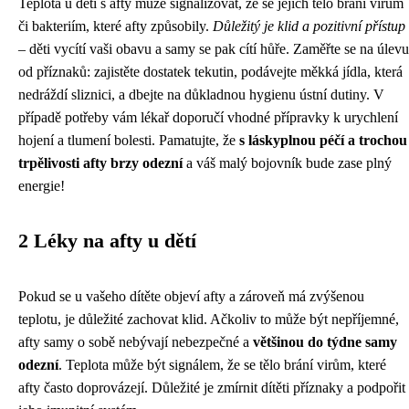
Teplota u dětí s afty může signalizovat, že se jejich tělo brání virům
či bakteriím, které afty způsobily.
Důležitý je klid a pozitivní přístup
– děti vycítí vaši obavu a samy se pak cítí hůře. Zaměřte se na úlevu
od příznaků: zajistěte dostatek tekutin, podávejte měkká jídla, která
nedráždí sliznici, a dbejte na důkladnou hygienu ústní dutiny. V
případě potřeby vám lékař doporučí vhodné přípravky k urychlení
hojení a tlumení bolesti. Pamatujte, že
s láskyplnou péčí a trochou
trpělivosti afty brzy odezní
a váš malý bojovník bude zase plný
energie!
2 Léky na afty u dětí
Pokud se u vašeho dítěte objeví afty a zároveň má zvýšenou
teplotu, je důležité zachovat klid. Ačkoliv to může být nepříjemné,
afty samy o sobě nebývají nebezpečné a
většinou do týdne samy
odezní
. Teplota může být signálem, že se tělo brání virům, které
afty často doprovázejí. Důležité je zmírnit dítěti příznaky a podpořit