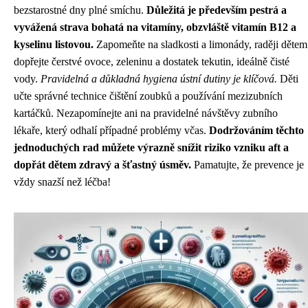
bezstarostné dny plné smíchu.
Důležitá je především pestrá a
vyvážená strava bohatá na vitamíny, obzvláště vitamín B12 a
kyselinu listovou.
Zapomeňte na sladkosti a limonády, raději dětem
dopřejte čerstvé ovoce, zeleninu a dostatek tekutin, ideálně čisté
vody.
Pravidelná a důkladná hygiena ústní dutiny je klíčová.
Děti
učte správné technice čištění zoubků a používání mezizubních
kartáčků. Nezapomínejte ani na pravidelné návštěvy zubního
lékaře, který odhalí případné problémy včas.
Dodržováním těchto
jednoduchých rad můžete výrazně snížit riziko vzniku aft a
dopřát dětem zdravý a šťastný úsměv.
Pamatujte, že prevence je
vždy snazší než léčba!