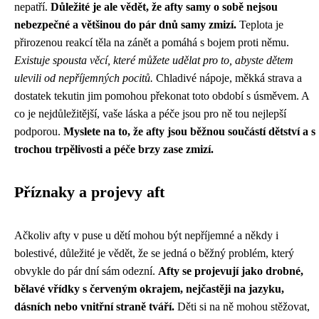
nepatří.
Důležité je ale vědět, že afty samy o sobě nejsou
nebezpečné a většinou do pár dnů samy zmizí.
Teplota je
přirozenou reakcí těla na zánět a pomáhá s bojem proti němu.
Existuje spousta věcí, které můžete udělat pro to, abyste dětem
ulevili od nepříjemných pocitů.
Chladivé nápoje, měkká strava a
dostatek tekutin jim pomohou překonat toto období s úsměvem. A
co je nejdůležitější, vaše láska a péče jsou pro ně tou nejlepší
podporou.
Myslete na to, že afty jsou běžnou součástí dětství a s
trochou trpělivosti a péče brzy zase zmizí.
Příznaky a projevy aft
Ačkoliv afty v puse u dětí mohou být nepříjemné a někdy i
bolestivé, důležité je vědět, že se jedná o běžný problém, který
obvykle do pár dní sám odezní.
Afty se projevují jako drobné,
bělavé vřídky s červeným okrajem, nejčastěji na jazyku,
dásních nebo vnitřní straně tváří.
Děti si na ně mohou stěžovat,