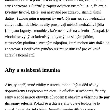
afty zhoršovat. Důležité je zajistit dostatek vitamínu B12, železa a
kyseliny listové, které jsou nezbytné pro zdravou sliznici ústní
dutiny.
Teplota jídla a nápojů by měla být mírná
, aby nedráždila
citlivou sliznici. Dětem s afty prospívají měkká, nedráždivá jídla
jako jsou jogurty, smoothies, kaše nebo vařená zelenina. Naopak je
vhodné se vyhýbat kořeněným, kyselým a slaným jídlům,
citrusovým plodům a syceným nápojům, které mohou afty dráždit a
zhoršovat. Dodržování pitného režimu je důležité pro celkové
zdraví a hojení aftů.
Afty a oslabená imunita
Afty, ty nepříjemné vřídky v ústech, mohou být u dětí někdy
doprovázeny i zvýšenou teplotou. Je důležité si uvědomit, že afty
samy o sobě nejsou obvykle důvodem k obavám a
většinou do pár
dní samy odezní
. Pokud se u dítěte s afty objeví teplota, je to
signál, že se jeho tělo brání.
Imunitní systém dítěte bojuje s