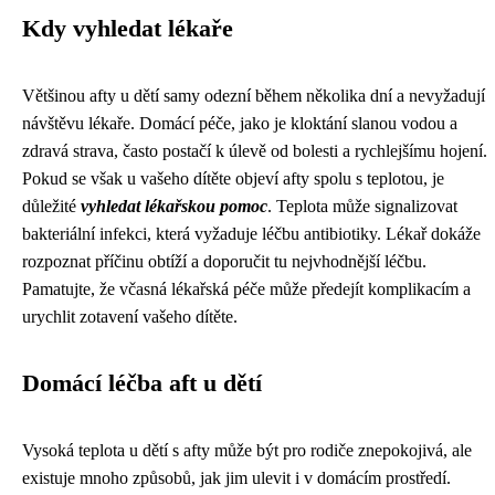
Kdy vyhledat lékaře
Většinou afty u dětí samy odezní během několika dní a nevyžadují
návštěvu lékaře. Domácí péče, jako je kloktání slanou vodou a
zdravá strava, často postačí k úlevě od bolesti a rychlejšímu hojení.
Pokud se však u vašeho dítěte objeví afty spolu s teplotou, je
důležité
vyhledat lékařskou pomoc
. Teplota může signalizovat
bakteriální infekci, která vyžaduje léčbu antibiotiky. Lékař dokáže
rozpoznat příčinu obtíží a doporučit tu nejvhodnější léčbu.
Pamatujte, že včasná lékařská péče může předejít komplikacím a
urychlit zotavení vašeho dítěte.
Domácí léčba aft u dětí
Vysoká teplota u dětí s afty může být pro rodiče znepokojivá, ale
existuje mnoho způsobů, jak jim ulevit i v domácím prostředí.