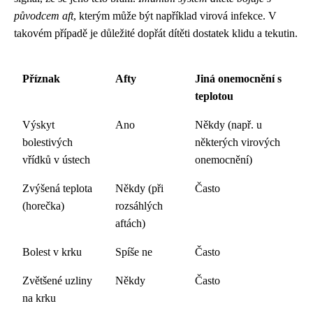
původcem aft
, kterým může být například virová infekce. V
takovém případě je důležité dopřát dítěti dostatek klidu a tekutin.
Příznak
Afty
Jiná onemocnění s
teplotou
Výskyt
Ano
Někdy (např. u
bolestivých
některých virových
vřídků v ústech
onemocnění)
Zvýšená teplota
Někdy (při
Často
(horečka)
rozsáhlých
aftách)
Bolest v krku
Spíše ne
Často
Zvětšené uzliny
Někdy
Často
na krku