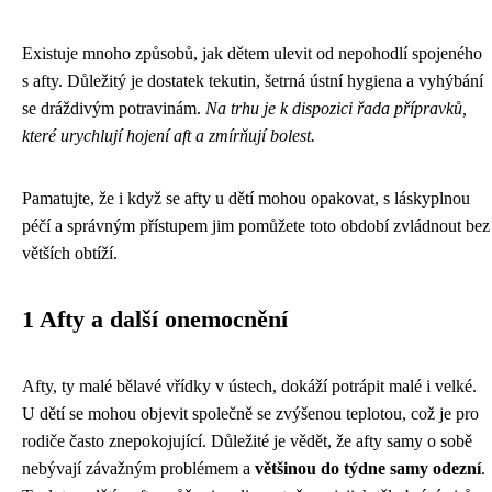
Existuje mnoho způsobů, jak dětem ulevit od nepohodlí spojeného
s afty. Důležitý je dostatek tekutin, šetrná ústní hygiena a vyhýbání
se dráždivým potravinám.
Na trhu je k dispozici řada přípravků,
které urychlují hojení aft a zmírňují bolest.
Pamatujte, že i když se afty u dětí mohou opakovat, s láskyplnou
péčí a správným přístupem jim pomůžete toto období zvládnout bez
větších obtíží.
1 Afty a další onemocnění
Afty, ty malé bělavé vřídky v ústech, dokáží potrápit malé i velké.
U dětí se mohou objevit společně se zvýšenou teplotou, což je pro
rodiče často znepokojující. Důležité je vědět, že afty samy o sobě
nebývají závažným problémem a
většinou do týdne samy odezní
.