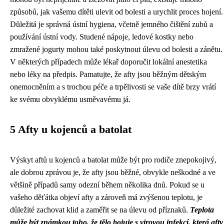
způsobů, jak vašemu dítěti ulevit od bolesti a urychlit proces hojení.
Důležitá je správná ústní hygiena, včetně jemného čištění zubů a
používání ústní vody. Studené nápoje, ledové kostky nebo
zmražené jogurty mohou také poskytnout úlevu od bolesti a zánětu.
V některých případech může lékař doporučit lokální anestetika
nebo léky na předpis. Pamatujte, že afty jsou běžným dětským
onemocněním a s trochou péče a trpělivosti se vaše dítě brzy vrátí
ke svému obvyklému usměvavému já.
5 Afty u kojenců a batolat
Výskyt aftů u kojenců a batolat může být pro rodiče znepokojivý,
ale dobrou zprávou je, že afty jsou běžné, obvykle neškodné a ve
většině případů samy odezní během několika dnů. Pokud se u
vašeho děťátka objeví afty a zároveň má zvýšenou teplotu, je
důležité zachovat klid a zaměřit se na úlevu od příznaků.
Teplota
může být známkou toho, že tělo bojuje s virovou infekcí, která afty