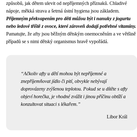
způsobů, jak dětem ulevit od nepříjemných příznaků. Chladivé
nápoje, měkká strava a šetrná ústní hygiena jsou základem.
Příjemným překvapením pro děti můžou být i nanuky z jogurtu
nebo ledové tříště z ovoce, které zároveň dodají potřebné vitamíny.
Pamatujte, že afty jsou běžným dětským onemocněním a ve většině
případů se s nimi dětský organismus hravě vypořádá.
Ačkoliv afty u dětí mohou být nepříjemné a
znepříjemňovat jídlo či pití, obvykle nebývají
doprovázeny zvýšenou teplotou. Pokud se u dítěte s afty
objeví horečka, je vhodné zvážit i jinou příčinu obtíží a
konzultovat situaci s lékařem.
Libor Král