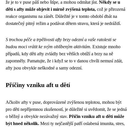
že je to v puse pálí nebo štípe, a mohou odmítat jíst.
Někdy se u
dětí s afty může objevit i mírně zvýšená teplota,
což je přirozená
reakce organismu na zánět. Důležité je v tomto období dbát na
dostatečný pitný režim a podávat dětem stravu, která je nedráždí.
S trochou péče a trpělivosti afty brzy odezní a vaše ratolesti se
budou moci vrátit ke svým oblíbeným aktivitám.
Existuje mnoho
případů, kdy děti afty zvládly bez větších obtíží a brzy na ně
zapomněly. Pamatujte, že i když se to v danou chvíli nemusí zdát,
afty jsou obvykle neškodné a samy odezní.
Příčiny vzniku aft u dětí
Ačkoliv afty v puse, doprovázené zvýšenou teplotou, mohou být
pro děti nepříjemnou zkušeností, je důležité si uvědomit, že se jedná
o běžný a obvykle nezávažný stav.
Příčin vzniku aft u dětí může
být hned několik.
Mezi ty nejčastější patří oslabená imunita, stres,