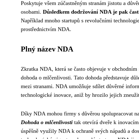
Poskytuje všem zúčastněným stranám jistotu a důvěr
osobami.
Důsledkem dodržování NDA je pak často
Například mnoho startupů s revolučními technologi
prostřednictvím NDA.
Plný název NDA
Zkratka NDA, která se často objevuje v obchodním
dohoda o mlčenlivosti. Tato dohoda představuje důle
mezi stranami. NDA umožňuje sdílet důvěrné informa
technologické inovace, aniž by hrozilo jejich zneužit
Díky NDA mohou firmy s důvěrou spolupracovat na no
Dohoda o mlčenlivosti
tak otevírá dveře k inovacím,
úspěšně využily NDA k ochraně svých nápadů a dosa