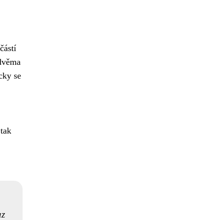
částí
 dvěma
cky se
 tak
az