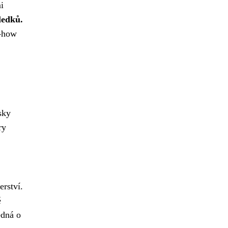
i
ledků.
w-how
sky
ry
rství.
é
edná o