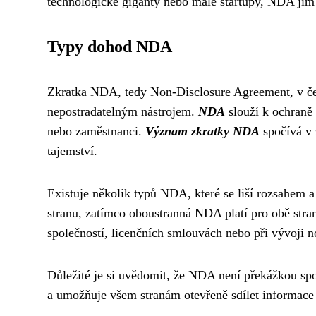
technologické giganty nebo malé startupy, NDA jim
Typy dohod NDA
Zkratka NDA, tedy Non-Disclosure Agreement, v če
nepostradatelným nástrojem.
NDA
slouží k ochraně 
nebo zaměstnanci.
Význam zkratky NDA
spočívá v 
tajemství.
Existuje několik typů NDA, které se liší rozsahem 
stranu, zatímco oboustranná NDA platí pro obě stran
společností, licenčních smlouvách nebo při vývoji 
Důležité je si uvědomit, že NDA není překážkou sp
a umožňuje všem stranám otevřeně sdílet informace