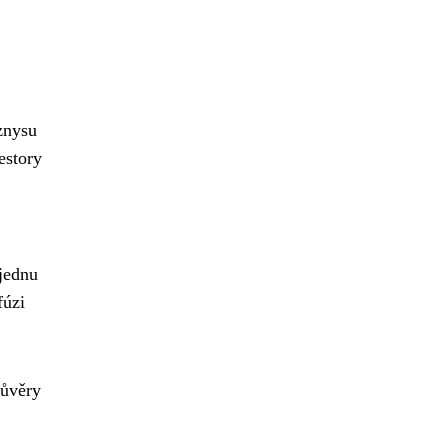
znysu
estory
 jednu
fúzi
důvěry