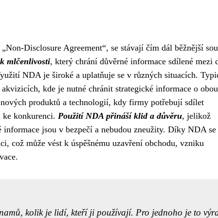
„Non-Disclosure Agreement“, se stávají čím dál běžnější sou
k mlčenlivosti
, který chrání důvěrné informace sdílené mezi
užití NDA je široké a uplatňuje se v různých situacích. Typi
kvizicích, kde je nutné chránit strategické informace o obou
nových produktů a technologií, kdy firmy potřebují sdílet
ou ke konkurenci.
Použití NDA přináší klid a důvěru
, jelikož
livé informace jsou v bezpečí a nebudou zneužity. Díky NDA se
áci, což může vést k úspěšnému uzavření obchodu, vzniku
vace.
amů, kolik je lidí, kteří ji používají. Pro jednoho je to výr