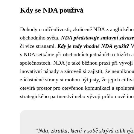
Kdy se NDA používá
Dohody o mlčenlivosti, zkráceně NDA z anglického 
obchodního světa.
NDA představuje smluvní závaze
či více stranami.
Kdy je tedy vhodné NDA využít?
Vy
s NDA setkáme při obchodních jednáních o fúzích a a
společnostech. NDA je také běžnou praxí při vývoji 
inovativní nápady a zároveň si zajistit, že neunikn
zúčastněné strany si mohou být jisty, že jejich cit
otevírá prostor pro otevřenou komunikaci a spolupr
strategického partnerství nebo vývoji průlomové ino
Nda, zkratka, která v sobě skrývá tolik význ