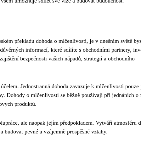
 všem umožňuje sdílet své vize a budovat budoucnost.
ském překladu dohoda o mlčenlivosti, je v dnešním světě by
důvěrných informací, které sdílíte s obchodními partnery, inv
zajištění bezpečnosti vašich nápadů, strategií a obchodního
a účelem. Jednostranná dohoda zavazuje k mlčenlivosti pouze
y. Dohody o mlčenlivosti se běžně používají při jednáních o 
nových produktů.
olupráce, ale naopak jejím předpokladem. Vytváří atmosféru 
 a budovat pevné a vzájemně prospěšné vztahy.