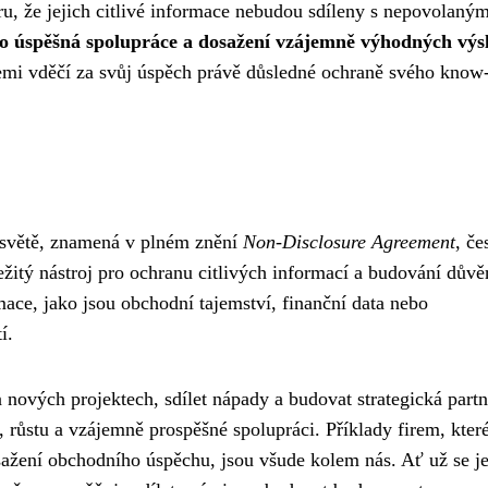
u, že jejich citlivé informace nebudou sdíleny s nepovolaným
 úspěšná spolupráce a dosažení vzájemně výhodných výs
emi vděčí za svůj úspěch právě důsledné ochraně svého kno
 světě, znamená v plném znění
Non-Disclosure Agreement
, če
žitý nástroj pro ochranu citlivých informací a budování důvě
ce, jako jsou obchodní tajemství, finanční data nebo
í.
vých projektech, sdílet nápady a budovat strategická partne
 růstu a vzájemně prospěšné spolupráci. Příklady firem, kter
žení obchodního úspěchu, jsou všude kolem nás. Ať už se j