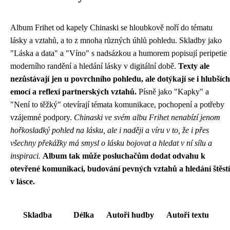
Album Frihet od kapely Chinaski se hloubkově noří do tématu
lásky a vztahů, a to z mnoha různých úhlů pohledu. Skladby jako
"Láska a data" a "Víno" s nadsázkou a humorem popisují peripetie
moderního randění a hledání lásky v digitální době.
Texty ale
nezůstávají jen u povrchního pohledu, ale dotýkají se i hlubších
emocí a reflexí partnerských vztahů.
Písně jako "Kapky" a
"Není to těžký" otevírají témata komunikace, pochopení a potřeby
vzájemné podpory.
Chinaski ve svém albu Frihet nenabízí jenom
hořkosladký pohled na lásku, ale i naději a víru v to, že i přes
všechny překážky má smysl o lásku bojovat a hledat v ní sílu a
inspiraci.
Album tak může posluchačům dodat odvahu k
otevřené komunikaci, budování pevných vztahů a hledání štěstí
v lásce.
Skladba
Délka
Autoři hudby
Autoři textu