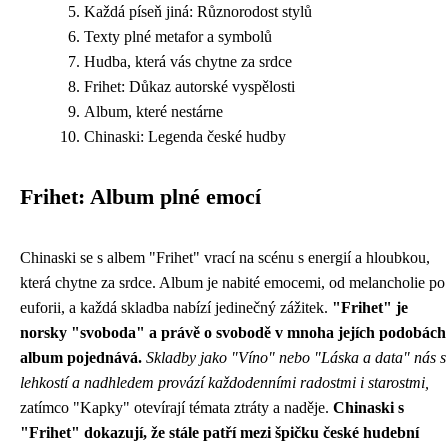
Každá píseň jiná: Různorodost stylů
Texty plné metafor a symbolů
Hudba, která vás chytne za srdce
Frihet: Důkaz autorské vyspělosti
Album, které nestárne
Chinaski: Legenda české hudby
Frihet: Album plné emocí
Chinaski se s albem "Frihet" vrací na scénu s energií a hloubkou,
která chytne za srdce. Album je nabité emocemi, od melancholie po
euforii, a každá skladba nabízí jedinečný zážitek.
"Frihet" je
norsky "svoboda" a právě o svobodě v mnoha jejích podobách
album pojednává.
Skladby jako "Víno" nebo "Láska a data" nás s
lehkostí a nadhledem provází každodenními radostmi i starostmi,
zatímco "Kapky" otevírají témata ztráty a naděje.
Chinaski s
"Frihet" dokazují, že stále patří mezi špičku české hudební