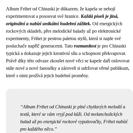
Album Frihet od Chinaski je důkazem, že kapela se nebojí
experimentovat a posouvat své hranice.
Každá píseň je jiná,
originální a nabízí unikátní hudební zážitek.
Od energických
rockových skladeb, přes melodické balady až po elektronické
experimenty, Frihet je pestrou paletou stylů, která si najde své
posluchače napříč generacemi. Tato
rozmanitost
je pro Chinaski
typická a dokazuje jejich kreativní sílu a schopnost překvapovat.
Právě díky této odvaze zkoušet nové věci se kapele daří oslovovat
stále nové a nové fanoušky a zároveň si udržovat věrné publikum,
které s nimi prožívá jejich hudební proměny.
Album Frihet od Chinaski je plné chytlavých melodií a
textů, které se vám vryjí pod kůži. Od melancholických
balad až po energické rockové vypalovačky, Frihet nabízí
pro každého něco.