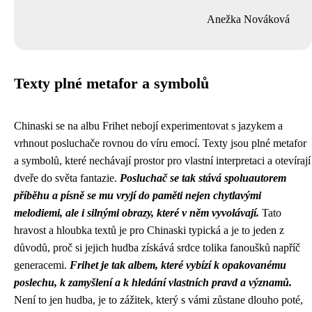
Anežka Nováková
Texty plné metafor a symbolů
Chinaski se na albu Frihet nebojí experimentovat s jazykem a
vrhnout posluchače rovnou do víru emocí. Texty jsou plné metafor
a symbolů, které nechávají prostor pro vlastní interpretaci a otevírají
dveře do světa fantazie.
Posluchač se tak stává spoluautorem
příběhu a písně se mu vryjí do paměti nejen chytlavými
melodiemi, ale i silnými obrazy, které v něm vyvolávají.
Tato
hravost a hloubka textů je pro Chinaski typická a je to jeden z
důvodů, proč si jejich hudba získává srdce tolika fanoušků napříč
generacemi.
Frihet je tak albem, které vybízí k opakovanému
poslechu, k zamyšlení a k hledání vlastních pravd a významů.
Není to jen hudba, je to zážitek, který s vámi zůstane dlouho poté,