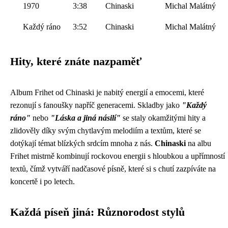
1970
3:38
Chinaski
Michal Malátný
Každý ráno
3:52
Chinaski
Michal Malátný
Hity, které znáte nazpaměť
Album Frihet od Chinaski je nabitý energií a emocemi, které
rezonují s fanoušky napříč generacemi. Skladby jako
"Každý
ráno"
nebo
"Láska a jiná násilí"
se staly okamžitými hity a
zlidověly díky svým chytlavým melodiím a textům, které se
dotýkají témat blízkých srdcím mnoha z nás.
Chinaski
na albu
Frihet mistrně kombinují rockovou energii s hloubkou a upřímností
textů, čímž vytváří nadčasové písně, které si s chutí zazpíváte na
koncertě i po letech.
Každá píseň jiná: Různorodost stylů