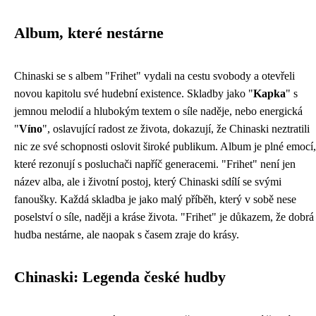
Album, které nestárne
Chinaski se s albem "Frihet" vydali na cestu svobody a otevřeli
novou kapitolu své hudební existence. Skladby jako "
Kapka
" s
jemnou melodií a hlubokým textem o síle naděje, nebo energická
"
Víno
", oslavující radost ze života, dokazují, že Chinaski neztratili
nic ze své schopnosti oslovit široké publikum. Album je plné emocí,
které rezonují s posluchači napříč generacemi. "Frihet" není jen
název alba, ale i životní postoj, který Chinaski sdílí se svými
fanoušky. Každá skladba je jako malý příběh, který v sobě nese
poselství o síle, naději a kráse života. "Frihet" je důkazem, že dobrá
hudba nestárne, ale naopak s časem zraje do krásy.
Chinaski: Legenda české hudby