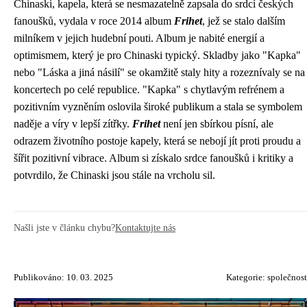
Chinaski, kapela, která se nesmazatelně zapsala do srdcí českých
fanoušků, vydala v roce 2014 album
Frihet
, jež se stalo dalším
milníkem v jejich hudební pouti. Album je nabité energií a
optimismem, který je pro Chinaski typický. Skladby jako "Kapka"
nebo "Láska a jiná násilí" se okamžitě staly hity a rozeznívaly se na
koncertech po celé republice. "Kapka" s chytlavým refrénem a
pozitivním vyzněním oslovila široké publikum a stala se symbolem
naděje a víry v lepší zítřky.
Frihet
není jen sbírkou písní, ale
odrazem životního postoje kapely, která se nebojí jít proti proudu a
šířit pozitivní vibrace. Album si získalo srdce fanoušků i kritiky a
potvrdilo, že Chinaski jsou stále na vrcholu sil.
Našli jste v článku chybu?
Kontaktujte nás
Publikováno: 10. 03. 2025
Kategorie:
společnost