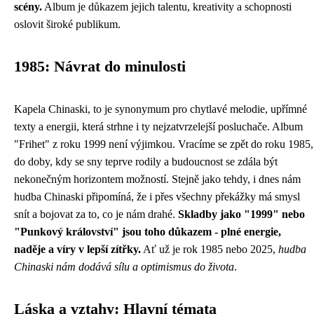
scény.
Album je důkazem jejich talentu, kreativity a schopnosti
oslovit široké publikum.
1985: Návrat do minulosti
Kapela Chinaski, to je synonymum pro chytlavé melodie, upřímné
texty a energii, která strhne i ty nejzatvrzelejší posluchače. Album
"Frihet" z roku 1999 není výjimkou. Vracíme se zpět do roku 1985,
do doby, kdy se sny teprve rodily a budoucnost se zdála být
nekonečným horizontem možností. Stejně jako tehdy, i dnes nám
hudba Chinaski připomíná, že i přes všechny překážky má smysl
snít a bojovat za to, co je nám drahé.
Skladby jako "1999" nebo
"Punkový království" jsou toho důkazem - plné energie,
naděje a víry v lepší zítřky.
Ať už je rok 1985 nebo 2025,
hudba
Chinaski nám dodává sílu a optimismus do života
.
Láska a vztahy: Hlavní témata