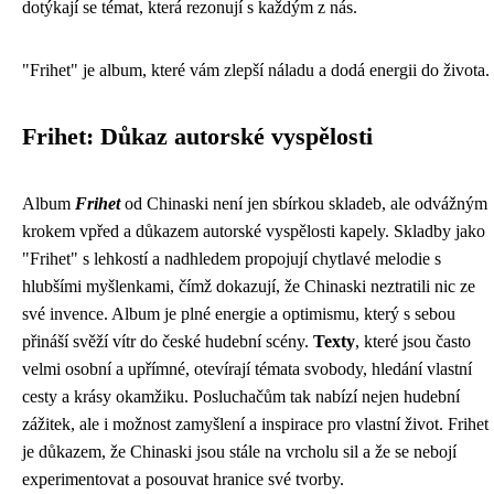
dotýkají se témat, která rezonují s každým z nás.
"Frihet" je album, které vám zlepší náladu a dodá energii do života.
Frihet: Důkaz autorské vyspělosti
Album
Frihet
od Chinaski není jen sbírkou skladeb, ale odvážným
krokem vpřed a důkazem autorské vyspělosti kapely. Skladby jako
"Frihet" s lehkostí a nadhledem propojují chytlavé melodie s
hlubšími myšlenkami, čímž dokazují, že Chinaski neztratili nic ze
své invence. Album je plné energie a optimismu, který s sebou
přináší svěží vítr do české hudební scény.
Texty
, které jsou často
velmi osobní a upřímné, otevírají témata svobody, hledání vlastní
cesty a krásy okamžiku. Posluchačům tak nabízí nejen hudební
zážitek, ale i možnost zamyšlení a inspirace pro vlastní život. Frihet
je důkazem, že Chinaski jsou stále na vrcholu sil a že se nebojí
experimentovat a posouvat hranice své tvorby.