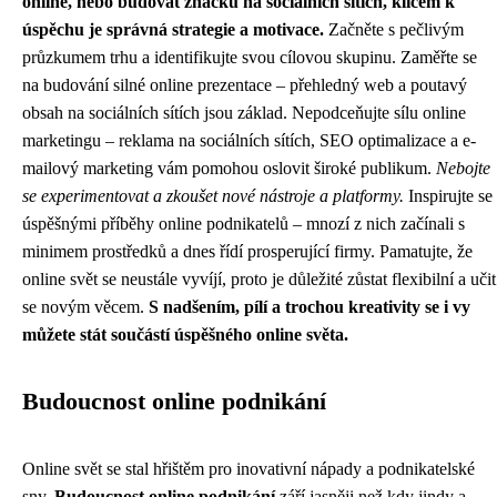
online, nebo budovat značku na sociálních sítích, klíčem k
úspěchu je správná strategie a motivace.
Začněte s pečlivým
průzkumem trhu a identifikujte svou cílovou skupinu. Zaměřte se
na budování silné online prezentace – přehledný web a poutavý
obsah na sociálních sítích jsou základ. Nepodceňujte sílu online
marketingu – reklama na sociálních sítích, SEO optimalizace a e-
mailový marketing vám pomohou oslovit široké publikum.
Nebojte
se experimentovat a zkoušet nové nástroje a platformy.
Inspirujte se
úspěšnými příběhy online podnikatelů – mnozí z nich začínali s
minimem prostředků a dnes řídí prosperující firmy. Pamatujte, že
online svět se neustále vyvíjí, proto je důležité zůstat flexibilní a učit
se novým věcem.
S nadšením, pílí a trochou kreativity se i vy
můžete stát součástí úspěšného online světa.
Budoucnost online podnikání
Online svět se stal hřištěm pro inovativní nápady a podnikatelské
sny.
Budoucnost online podnikání
září jasněji než kdy jindy a