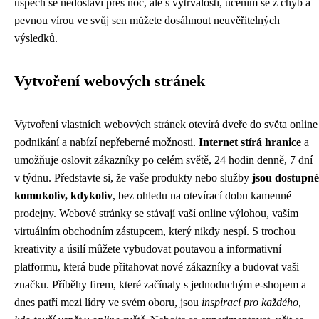
úspěch se nedostaví přes noc, ale s vytrvalostí, učením se z chyb a
pevnou vírou ve svůj sen můžete dosáhnout neuvěřitelných
výsledků.
Vytvoření webových stránek
Vytvoření vlastních webových stránek otevírá dveře do světa online
podnikání a nabízí nepřeberné možnosti.
Internet stírá hranice
a
umožňuje oslovit zákazníky po celém světě, 24 hodin denně, 7 dní
v týdnu. Představte si, že vaše produkty nebo služby
jsou dostupné
komukoliv, kdykoliv
, bez ohledu na otevírací dobu kamenné
prodejny. Webové stránky se stávají vaší online výlohou, vaším
virtuálním obchodním zástupcem, který nikdy nespí. S trochou
kreativity a úsilí můžete vybudovat poutavou a informativní
platformu, která bude přitahovat nové zákazníky a budovat vaši
značku. Příběhy firem, které začínaly s jednoduchým e-shopem a
dnes patří mezi lídry ve svém oboru, jsou
inspirací pro každého,