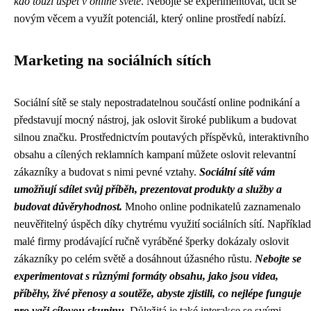
kdo touží uspět v online světě
. Nebojte se experimentovat, učit se
novým věcem a využít potenciál, který online prostředí nabízí.
Marketing na sociálních sítích
Sociální sítě se staly nepostradatelnou součástí online podnikání a
představují mocný nástroj, jak oslovit široké publikum a budovat
silnou značku. Prostřednictvím poutavých příspěvků, interaktivního
obsahu a cílených reklamních kampaní můžete oslovit relevantní
zákazníky a budovat s nimi pevné vztahy.
Sociální sítě vám
umožňují sdílet svůj příběh, prezentovat produkty a služby a
budovat důvěryhodnost.
Mnoho online podnikatelů zaznamenalo
neuvěřitelný úspěch díky chytrému využití sociálních sítí. Například
malé firmy prodávající ručně vyráběné šperky dokázaly oslovit
zákazníky po celém světě a dosáhnout úžasného růstu.
Nebojte se
experimentovat s různými formáty obsahu, jako jsou videa,
příběhy, živé přenosy a soutěže, abyste zjistili, co nejlépe funguje
pro vaši cílovou skupinu.
Důležitá je také interakce se svými