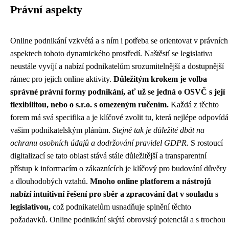
Právní aspekty
Online podnikání vzkvétá a s ním i potřeba se orientovat v právních
aspektech tohoto dynamického prostředí. Naštěstí se legislativa
neustále vyvíjí a nabízí podnikatelům srozumitelnější a dostupnější
rámec pro jejich online aktivity.
Důležitým krokem je volba
správné právní formy podnikání, ať už se jedná o OSVČ s její
flexibilitou, nebo o s.r.o. s omezeným ručením.
Každá z těchto
forem má svá specifika a je klíčové zvolit tu, která nejlépe odpovídá
vašim podnikatelským plánům.
Stejně tak je důležité dbát na
ochranu osobních údajů a dodržování pravidel GDPR.
S rostoucí
digitalizací se tato oblast stává stále důležitější a transparentní
přístup k informacím o zákaznících je klíčový pro budování důvěry
a dlouhodobých vztahů.
Mnoho online platforem a nástrojů
nabízí intuitivní řešení pro sběr a zpracování dat v souladu s
legislativou,
což podnikatelům usnadňuje splnění těchto
požadavků. Online podnikání skýtá obrovský potenciál a s trochou