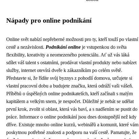
Nápady pro online podnikání
Online svět nabízí nepřeberné možnosti pro ty, kteří touží po vlastní
cestě a nezávislosti.
Podnikání online
je vstupenkou do světa
flexibility, kreativity a neomezeného potenciálu. Ať už vás láká
sdílet váš talent s ostatními, prodávat vlastní produkty nebo nabízet
služby, internet otevírá dveře k zákazníkům po celém světě.
Představte si, že řídíte svůj byznys z pohodlí domova, určujete si
vlastní pracovní dobu a budujete značku, která odráží vaši vášeň.
Příběhů o úspěšných online podnikatelích, kteří začínali s malým
kapitálem a velkým snem, je nespočet. Důležité je nebát se udělat
první krok, zvolit si oblast, která vás baví, a s nadšením se pustit do
práce. Informace o online podnikání jsou dnes dostupnější než kdy
dříve. Existuje mnoho online kurzů, webinářů a komunit, které vám
poskytnou potřebné znalosti a podporu na vaší cestě. Pamatujte, že