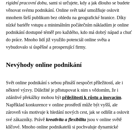
rigidní pracovní dobu
, sami si určujete, kdy a jak dlouho se budete
věnovat svému podnikání. Online svět také umožňuje oslovit
mnohem širší publikum bez ohledu na geografické hranice. Díky
nízké bariéře vstupu a minimálním počátečním nákladům je online
podnikání dostupné téměř pro každého, kdo má dobrý nápad a chuť
do práce. Mnoho lidí již využilo potenciál online světa a
vybudovalo si úspěšné a prosperující firmy.
Nevýhody online podnikání
Svět online podnikání s sebou přináší nespočet příležitostí, ale i
některé výzvy. Důležité je přistupovat k nim s vědomím, že i
zdánlivé překážky mohou být
příležitostí k růstu a inovacím
.
Například konkurence v online prostředí může být vyšší, ale
zároveň vás motivuje k hledání nových cest, jak se odlišit a oslovit
své zákazníky. Právě
kreativita a flexibilita
jsou v online světě
klíčové. Mnoho online podnikatelů si pochvaluje dynamické