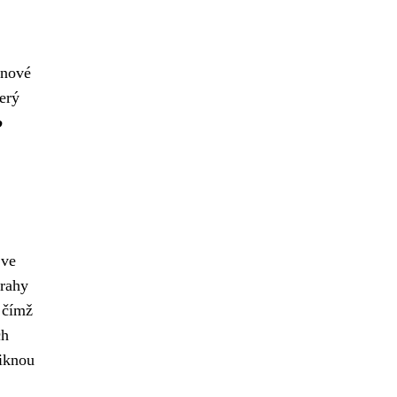
 nové
erý
o
 ve
Prahy
 čímž
ch
niknou