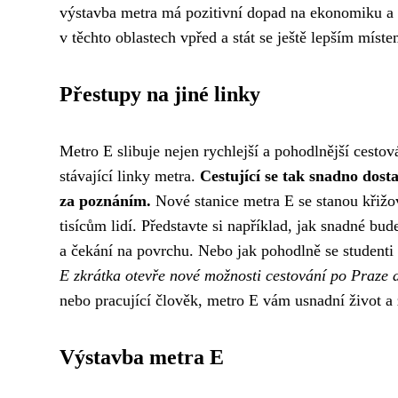
výstavba metra má pozitivní dopad na ekonomiku a ž
v těchto oblastech vpřed a stát se ještě lepším míste
Přestupy na jiné linky
Metro E slibuje nejen rychlejší a pohodlnější cestov
stávající linky metra.
Cestující se tak snadno dost
za poznáním.
Nové stanice metra E se stanou křižov
tisícům lidí. Představte si například, jak snadné b
a čekání na povrchu. Nebo jak pohodlně se studenti
E zkrátka otevře nové možnosti cestování po Praze 
nebo pracující člověk, metro E vám usnadní život a
Výstavba metra E