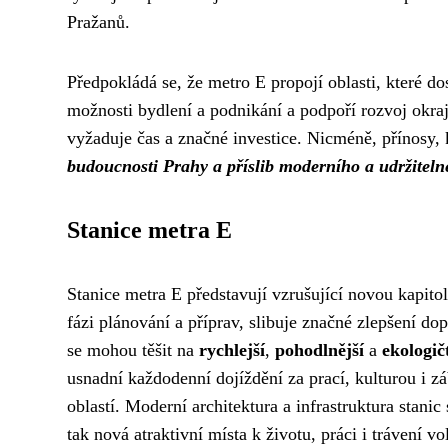
Pražanů.
Předpokládá se, že metro E propojí oblasti, které d
možnosti bydlení a podnikání a podpoří rozvoj okraj
vyžaduje čas a značné investice. Nicméně, přínosy, 
budoucnosti Prahy a příslib moderního a udržitel
Stanice metra E
Stanice metra E představují vzrušující novou kapitol
fázi plánování a příprav, slibuje značné zlepšení d
se mohou těšit na
rychlejší
,
pohodlnější
a
ekologičt
usnadní každodenní dojíždění za prací, kulturou i z
oblastí. Moderní architektura a infrastruktura stani
tak nová atraktivní místa k životu, práci i trávení 