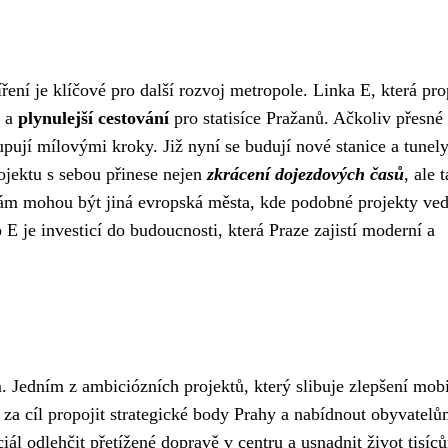
ření je klíčové pro další rozvoj metropole. Linka E, která pro
a
plynulejší cestování
pro statisíce Pražanů. Ačkoliv přesné
pují mílovými kroky. Již nyní se budují nové stanice a tunely
ojektu s sebou přinese nejen
zkrácení dojezdových časů
, ale 
nám mohou být jiná evropská města, kde podobné projekty ved
E je investicí do budoucnosti, která Praze zajistí moderní a
ém. Jedním z ambiciózních projektů, který slibuje zlepšení mobi
 za cíl propojit strategické body Prahy a nabídnout obyvatel
iál odlehčit přetížené dopravě v centru a usnadnit život tisíc