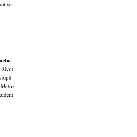
out se
 nebo
 život
stupů
.
Metro
student