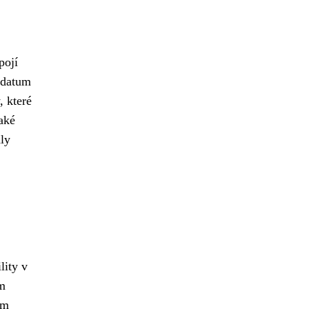
pojí
 datum
, které
také
ly
lity v
ům
ům