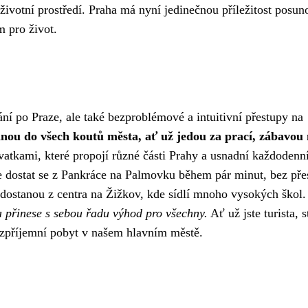
ivotní prostředí. Praha má nyní jedinečnou příležitost posun
m pro život.
ání po Praze, ale také bezproblémové a intuitivní přestupy na
anou do všech koutů města, ať už jedou za prací, zábavou
atkami, které propojí různé části Prahy a usnadní každodenní
ude dostat se z Pankráce na Palmovku během pár minut, bez pře
 dostanou z centra na Žižkov, kde sídlí mnoho vysokých škol
a přinese s sebou řadu výhod pro všechny.
Ať už jste turista, 
 zpříjemní pobyt v našem hlavním městě.