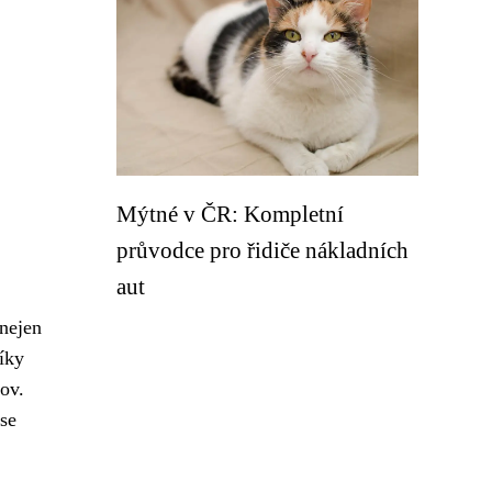
Mýtné v ČR: Kompletní
průvodce pro řidiče nákladních
aut
 nejen
íky
ov.
 se