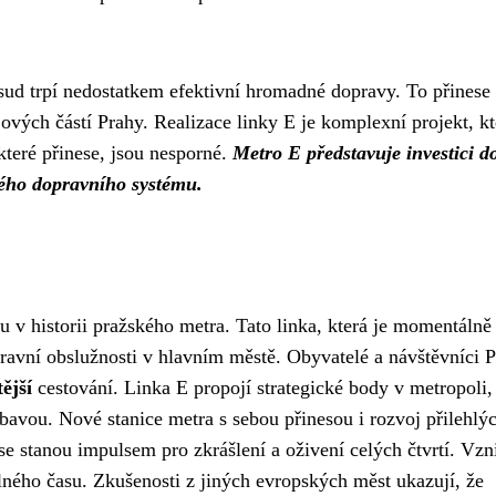
osud trpí nedostatkem efektivní hromadné dopravy. To přinese
ových částí Prahy. Realizace linky E je komplexní projekt, kt
které přinese, jsou nesporné.
Metro E představuje investici d
ného dopravního systému.
u v historii pražského metra. Tato linka, která je momentálně
opravní obslužnosti v hlavním městě. Obyvatelé a návštěvníci 
ější
cestování. Linka E propojí strategické body v metropoli,
ábavou. Nové stanice metra s sebou přinesou i rozvoj přilehlý
c se stanou impulsem pro zkrášlení a oživení celých čtvrtí. Vz
volného času. Zkušenosti z jiných evropských měst ukazují, že