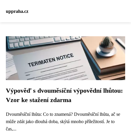
uppraha.cz
Výpověď s dvouměsíční výpovědní lhůtou:
Vzor ke stažení zdarma
Dvouměsíční lhůta: Co to znamená? Dvouměsíční lhůta, ač se
může zdát jako dlouhá doba, skýtá mnoho příležitostí. Je to
čas,...