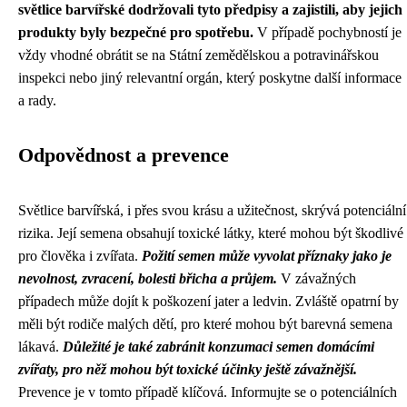
světlice barvířské dodržovali tyto předpisy a zajistili, aby jejich
produkty byly bezpečné pro spotřebu.
V případě pochybností je
vždy vhodné obrátit se na Státní zemědělskou a potravinářskou
inspekci nebo jiný relevantní orgán, který poskytne další informace
a rady.
Odpovědnost a prevence
Světlice barvířská, i přes svou krásu a užitečnost, skrývá potenciální
rizika. Její semena obsahují toxické látky, které mohou být škodlivé
pro člověka i zvířata.
Požití semen může vyvolat příznaky jako je
nevolnost, zvracení, bolesti břicha a průjem.
V závažných
případech může dojít k poškození jater a ledvin. Zvláště opatrní by
měli být rodiče malých dětí, pro které mohou být barevná semena
lákavá.
Důležité je také zabránit konzumaci semen domácími
zvířaty, pro něž mohou být toxické účinky ještě závažnější.
Prevence je v tomto případě klíčová. Informujte se o potenciálních