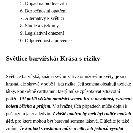
Dopad na biodiverzitu
Bezpečnostní opatření
Alternativy k světlici
Studie a výzkumy
Legislativní omezení
Odpovědnost a prevence
Světlice barvířská: Krása s riziky
Světlice barvířská, známá svými zářivě oranžovými květy, je sice
krásná, ale skrývá v sobě i jistá rizika. Její semena obsahují toxické
látky, konkrétně carthamin, který může způsobovat zdravotní
potíže.
Při požití většího množství semen hrozí nevolnost, zvracení,
bolesti břicha a průjem
. V závažnějších případech může dojít i k
poškození jater a ledvin.
Zvláště opatrní by měli být rodiče malých
dětí
, pro které mohou být barevná semena lákavá. Důležité je také
zmínit, že
kontakt s rostlinou může u citlivých jedinců vyvolat