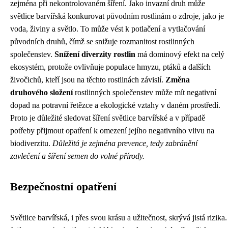
zejména při nekontrolovaném šíření. Jako invazní druh může
světlice barvířská konkurovat původním rostlinám o zdroje, jako je
voda, živiny a světlo. To může vést k potlačení a vytlačování
původních druhů, čímž se snižuje rozmanitost rostlinných
společenstev.
Snížení diverzity rostlin
má dominový efekt na celý
ekosystém, protože ovlivňuje populace hmyzu, ptáků a dalších
živočichů, kteří jsou na těchto rostlinách závislí.
Změna
druhového složení
rostlinných společenstev může mít negativní
dopad na potravní řetězce a ekologické vztahy v daném prostředí.
Proto je důležité sledovat šíření světlice barvířské a v případě
potřeby přijmout opatření k omezení jejího negativního vlivu na
biodiverzitu.
Důležitá je zejména prevence, tedy zabránění
zavlečení a šíření semen do volné přírody.
Bezpečnostní opatření
Světlice barvířská, i přes svou krásu a užitečnost, skrývá jistá rizika.