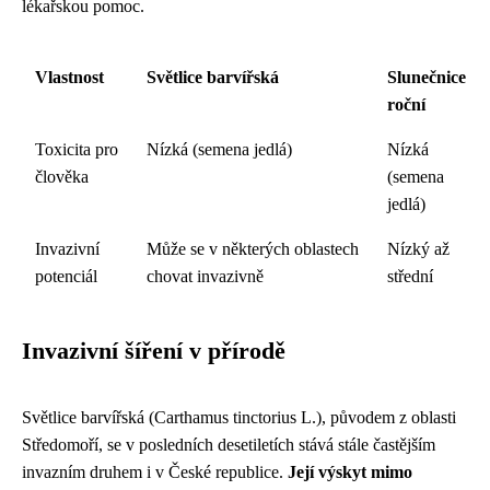
lékařskou pomoc.
Vlastnost
Světlice barvířská
Slunečnice
roční
Toxicita pro
Nízká (semena jedlá)
Nízká
člověka
(semena
jedlá)
Invazivní
Může se v některých oblastech
Nízký až
potenciál
chovat invazivně
střední
Invazivní šíření v přírodě
Světlice barvířská (Carthamus tinctorius L.), původem z oblasti
Středomoří, se v posledních desetiletích stává stále častějším
invazním druhem i v České republice.
Její výskyt mimo