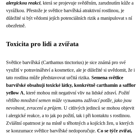
alergickou reakci
, která se projevuje svěděním, zarudnutím kůže a
vyrážkou. Přestože je světlice barvířská atraktivní rostlinou, je
důležité si být vědomi jejích potenciálních rizik a manipulovat s ní
obezřetně.
Toxicita pro lidi a zvířata
Světlice barvířská (Carthamus tinctorius) je sice známá pro své
využití v potravinářství a kosmetice, ale je důležité si uvědomit, že i
tato rostlina může představovat určitá rizika.
Semena světlice
barvířské obsahují toxické látky, konkrétně carthamin a safflor
yellow A
, které mohou mít negativní vliv na lidské zdraví.
Požití
většího množství semen může vyзывать zažívací potíže, jako jsou
nevolnost, zvracení a průjem.
U citlivých jedinců se mohou objevit
i alergické reakce, a to jak po požití, tak i při kontaktu s rostlinou.
Zvláštní opatrnost je na místě u těhotných a kojících žen, u kterých
se konzumace světlice barvířské nedoporučuje.
Co se týče zvířat,