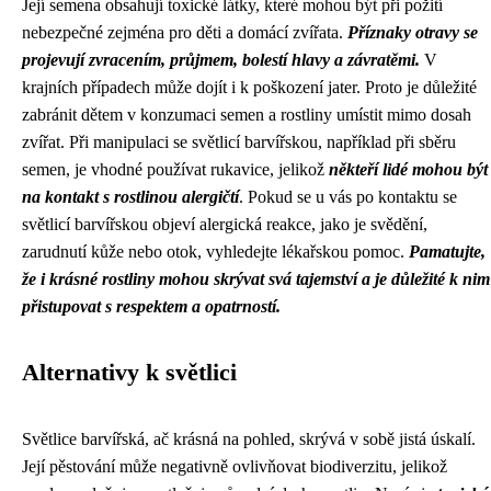
Její semena obsahují toxické látky, které mohou být při požití
nebezpečné zejména pro děti a domácí zvířata.
Příznaky otravy se
projevují zvracením, průjmem, bolestí hlavy a závratěmi.
V
krajních případech může dojít i k poškození jater. Proto je důležité
zabránit dětem v konzumaci semen a rostliny umístit mimo dosah
zvířat. Při manipulaci se světlicí barvířskou, například při sběru
semen, je vhodné používat rukavice, jelikož
někteří lidé mohou být
na kontakt s rostlinou alergičtí
. Pokud se u vás po kontaktu se
světlicí barvířskou objeví alergická reakce, jako je svědění,
zarudnutí kůže nebo otok, vyhledejte lékařskou pomoc.
Pamatujte,
že i krásné rostliny mohou skrývat svá tajemství a je důležité k nim
přistupovat s respektem a opatrností.
Alternativy k světlici
Světlice barvířská, ač krásná na pohled, skrývá v sobě jistá úskalí.
Její pěstování může negativně ovlivňovat biodiverzitu, jelikož