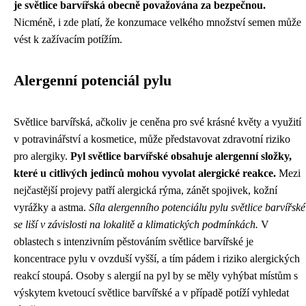
je světlice barvířská obecně považována za bezpečnou.
Nicméně, i zde platí, že konzumace velkého množství semen může
vést k zažívacím potížím.
Alergenní potenciál pylu
Světlice barvířská, ačkoliv je ceněna pro své krásné květy a využití
v potravinářství a kosmetice, může představovat zdravotní riziko
pro alergiky.
Pyl světlice barvířské obsahuje alergenní složky,
které u citlivých jedinců mohou vyvolat alergické reakce.
Mezi
nejčastější projevy patří alergická rýma, zánět spojivek, kožní
vyrážky a astma.
Síla alergenního potenciálu pylu světlice barvířské
se liší v závislosti na lokalitě a klimatických podmínkách.
V
oblastech s intenzivním pěstováním světlice barvířské je
koncentrace pylu v ovzduší vyšší, a tím pádem i riziko alergických
reakcí stoupá. Osoby s alergií na pyl by se měly vyhýbat místům s
výskytem kvetoucí světlice barvířské a v případě potíží vyhledat