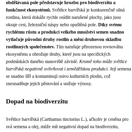
obdělávaná pole představuje hrozbu pro biodiverzitu a
funkčnost ekosystémů.
Světlice barvířská je konkurenčně silná
rostlina, která dokáže rychle osídlit narušené plochy, jako jsou
okraje cest, železniční náspy nebo opuštěná pole.
Díky svému
rychlému růstu a produkci velkého množství semen snadno
vytlačuje původní druhy rostlin a mění druhovou skladbu
rostlinných společenstev.
Tím narušuje přirozenou rovnováhu
ekosystému a ohrožuje druhy, které jsou na specifických
podmínkách daného stanoviště závislé.
Kromě toho může světlice
barvířská negativně ovlivňovat i zemědělskou produkci.
Její semena
se snadno šíří a kontaminují osivo kulturních plodin, což
znesnadňuje jejich pěstování a snižuje výnosy.
Dopad na biodiverzitu
Světlice barvířská (Carthamus tinctorius L.), ačkoliv je ceněna pro
svá semena a olej, může mít negativní dopad na biodiverzitu,