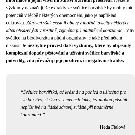
informace o jejím vlivu na zdraví a životní prostředí.
Některé
výzkumy naznačují, že extrakty ze světlice barvířské by mohly mít
potenciál v léčbě některých onemocnění, jako je například
cukrovka.
Zároveň však existují obavy z možné toxicity některých
látek obsažených v rostlině, zejména při nadměrné konzumaci.
Vliv
světlice na biodiverzitu a půdní organismy je také předmětem
diskusí.
Je nezbytné provést další výzkumy, které by objasnily
komplexní dopady pěstování a užívání světlice barvířské a
potvrdily, zda převažují její pozitivní, či negativní stránky.
Světlice barvířská, ač krásná na pohled a užitečná pro
své barvivo, skrývá v semenech látky, jež mohou působit
nepříznivě na lidské zdraví, zvláště při nadměrné
konzumaci.
Heda Fialová