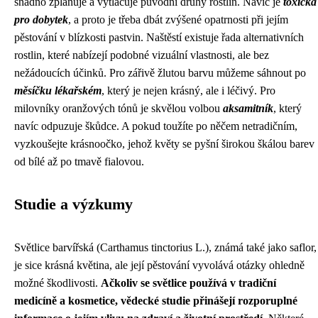
snadno zplaňuje a vytlačuje původní druhy rostlin. Navíc je
toxická
pro dobytek
, a proto je třeba dbát zvýšené opatrnosti při jejím
pěstování v blízkosti pastvin. Naštěstí existuje řada alternativních
rostlin, které nabízejí podobné vizuální vlastnosti, ale bez
nežádoucích účinků. Pro zářivě žlutou barvu můžeme sáhnout po
měsíčku lékařském
, který je nejen krásný, ale i léčivý. Pro
milovníky oranžových tónů je skvělou volbou
aksamitník
, který
navíc odpuzuje škůdce. A pokud toužíte po něčem netradičním,
vyzkoušejte krásnoočko, jehož květy se pyšní širokou škálou barev
od bílé až po tmavě fialovou.
Studie a výzkumy
Světlice barvířská (Carthamus tinctorius L.), známá také jako saflor,
je sice krásná květina, ale její pěstování vyvolává otázky ohledně
možné škodlivosti.
Ačkoliv se světlice používá v tradiční
medicíně a kosmetice, vědecké studie přinášejí rozporuplné