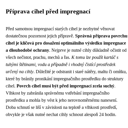
Příprava cihel před impregnací
Před samotnou impregnací starých cihel je nezbytné věnovat
dostatečnou pozornost jejich přípravě.
Správná příprava povrchu
cihel je klíčová pro dosažení optimálního výsledku impregnace
a dlouhodobé ochrany
. Nejprve je nutné cihly důkladně očistit od
všech nečistot, prachu, mechů a řas.
K tomu lze použít kartáč s
tuhými štětinami, vodu a případně i vhodný čistící prostředek
určený na cihly
. Důležité je odstranit i staré nátěry, maltu či omítku,
které by bránily pronikání impregnačního prostředku do struktury
cihel.
Povrch cihel musí být před impregnací zcela suchý
.
Vlhkost by zabránila správnému vstřebání impregnačního
prostředku a mohla by vést k jeho nerovnoměrnému nanesení.
Doba schnutí se liší v závislosti na teplotě a vlhkosti prostředí,
obvykle je však nutné nechat cihly schnout alespoň 24 hodin.