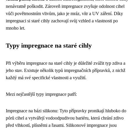
nenávratně poškodit. Zároveň impregnace zvyšuje odolnost cihel
vůči povětrnostním vlivům, jako je mráz, vítr a UV záření. Díky
impregnaci si staré cihly zachovají svůj vzhled a vlastnosti po
mnoho let.
Typy impregnace na staré cihly
Při výběru impregnace na staré cihly je důležité zvážit typ zdiva a
jeho stav. Existuje několik typů impregnačních přípravků, z nichž
každý má své specifické vlastnosti a využití.
Mezi nejčastější typy impregnace patří:
Impregnace na bázi silikonu: Tyto přípravky pronikají hluboko do
pórů cihel a vytvářejí vodoodpudivou bariéru, která chrání zdivo
před vlhkostí, plísněmi a řasami. Silikonové impregnace jsou