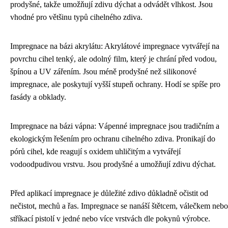
prodyšné, takže umožňují zdivu dýchat a odvádět vlhkost. Jsou
vhodné pro většinu typů cihelného zdiva.
Impregnace na bázi akrylátu: Akrylátové impregnace vytvářejí na
povrchu cihel tenký, ale odolný film, který je chrání před vodou,
špínou a UV zářením. Jsou méně prodyšné než silikonové
impregnace, ale poskytují vyšší stupeň ochrany. Hodí se spíše pro
fasády a obklady.
Impregnace na bázi vápna: Vápenné impregnace jsou tradičním a
ekologickým řešením pro ochranu cihelného zdiva. Pronikají do
pórů cihel, kde reagují s oxidem uhličitým a vytvářejí
vodoodpudivou vrstvu. Jsou prodyšné a umožňují zdivu dýchat.
Před aplikací impregnace je důležité zdivo důkladně očistit od
nečistot, mechů a řas. Impregnace se nanáší štětcem, válečkem nebo
stříkací pistolí v jedné nebo více vrstvách dle pokynů výrobce.