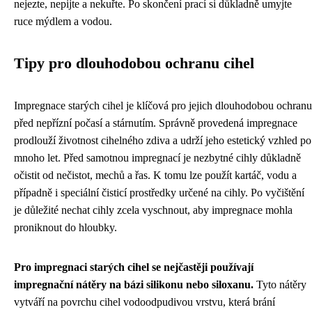
nejezte, nepijte a nekuřte. Po skončení prací si důkladně umyjte
ruce mýdlem a vodou.
Tipy pro dlouhodobou ochranu cihel
Impregnace starých cihel je klíčová pro jejich dlouhodobou ochranu
před nepřízní počasí a stárnutím. Správně provedená impregnace
prodlouží životnost cihelného zdiva a udrží jeho estetický vzhled po
mnoho let. Před samotnou impregnací je nezbytné cihly důkladně
očistit od nečistot, mechů a řas. K tomu lze použít kartáč, vodu a
případně i speciální čisticí prostředky určené na cihly. Po vyčištění
je důležité nechat cihly zcela vyschnout, aby impregnace mohla
proniknout do hloubky.
Pro impregnaci starých cihel se nejčastěji používají
impregnační nátěry na bázi silikonu nebo siloxanu.
Tyto nátěry
vytváří na povrchu cihel vodoodpudivou vrstvu, která brání