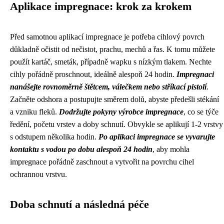
Aplikace impregnace: krok za krokem
Před samotnou aplikací impregnace je potřeba cihlový povrch
důkladně očistit od nečistot, prachu, mechů a řas. K tomu můžete
použít kartáč, smeták, případně wapku s nízkým tlakem. Nechte
cihly pořádně proschnout, ideálně alespoň 24 hodin.
Impregnaci
nanášejte rovnoměrně štětcem, válečkem nebo stříkací pistolí
.
Začněte odshora a postupujte směrem dolů, abyste předešli stékání
a vzniku fleků.
Dodržujte pokyny výrobce impregnace
, co se týče
ředění, početu vrstev a doby schnutí. Obvykle se aplikují 1-2 vrstvy
s odstupem několika hodin.
Po aplikaci impregnace se vyvarujte
kontaktu s vodou po dobu alespoň 24 hodin
, aby mohla
impregnace pořádně zaschnout a vytvořit na povrchu cihel
ochrannou vrstvu.
Doba schnutí a následná péče