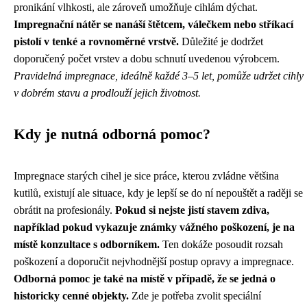
pronikání vlhkosti, ale zároveň umožňuje cihlám dýchat.
Impregnační nátěr se nanáší štětcem, válečkem nebo stříkací
pistolí v tenké a rovnoměrné vrstvě.
Důležité je dodržet
doporučený počet vrstev a dobu schnutí uvedenou výrobcem.
Pravidelná impregnace, ideálně každé 3–5 let, pomůže udržet cihly
v dobrém stavu a prodlouží jejich životnost.
Kdy je nutná odborná pomoc?
Impregnace starých cihel je sice práce, kterou zvládne většina
kutilů, existují ale situace, kdy je lepší se do ní nepouštět a raději se
obrátit na profesionály.
Pokud si nejste jistí stavem zdiva,
například pokud vykazuje známky vážného poškození, je na
místě konzultace s odborníkem.
Ten dokáže posoudit rozsah
poškození a doporučit nejvhodnější postup opravy a impregnace.
Odborná pomoc je také na místě v případě, že se jedná o
historicky cenné objekty.
Zde je potřeba zvolit speciální