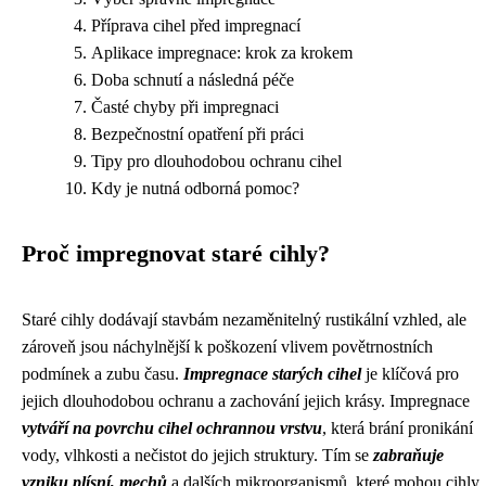
Příprava cihel před impregnací
Aplikace impregnace: krok za krokem
Doba schnutí a následná péče
Časté chyby při impregnaci
Bezpečnostní opatření při práci
Tipy pro dlouhodobou ochranu cihel
Kdy je nutná odborná pomoc?
Proč impregnovat staré cihly?
Staré cihly dodávají stavbám nezaměnitelný rustikální vzhled, ale
zároveň jsou náchylnější k poškození vlivem povětrnostních
podmínek a zubu času.
Impregnace starých cihel
je klíčová pro
jejich dlouhodobou ochranu a zachování jejich krásy. Impregnace
vytváří na povrchu cihel ochrannou vrstvu
, která brání pronikání
vody, vlhkosti a nečistot do jejich struktury. Tím se
zabraňuje
vzniku plísní, mechů
a dalších mikroorganismů, které mohou cihly