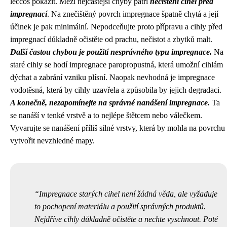
leccos pokazit. Mezi nejčastější chyby patří
nečištění cihel před
impregnací
. Na znečištěný povrch impregnace špatně chytá a její
účinek je pak minimální. Nepodceňujte proto přípravu a cihly před
impregnací důkladně očistěte od prachu, nečistot a zbytků malt.
Další častou chybou je použití nesprávného typu impregnace.
Na
staré cihly se hodí impregnace paropropustná, která umožní cihlám
dýchat a zabrání vzniku plísní. Naopak nevhodná je impregnace
vodotěsná, která by cihly uzavřela a způsobila by jejich degradaci.
A konečně, nezapomínejte na správné nanášení impregnace.
Ta
se nanáší v tenké vrstvě a to nejlépe štětcem nebo válečkem.
Vyvarujte se nanášení příliš silné vrstvy, která by mohla na povrchu
vytvořit nevzhledné mapy.
Impregnace starých cihel není žádná věda, ale vyžaduje
to pochopení materiálu a použití správných produktů.
Nejdříve cihly důkladně očistěte a nechte vyschnout. Poté