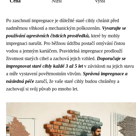
Cena
Nižší
Vyšší
Po zaschnutí impregnace je důležité staré cihly chránit před
nadměrnou vlhkostí a mechanickým poškozením.
Vyvarujte se
používání agresivních čisticích prostředků,
které by mohly
impregnaci narušit. Pro běžnou údržbu postačí omývání čistou
vodou a jemným kartáčem. Pravidelná impregnace prodlouží
životnost starých cihel a zachová jejich vzhled.
Doporučuje se
impregnovat staré cihly každé 3 až 5 let
v závislosti na jejich stavu
a míře vystavení povětrnostním vlivům.
Správná impregnace a
následná péče
zaručí, že vaše staré cihly budou chráněny a
zachovají si svůj půvab po mnoho let.