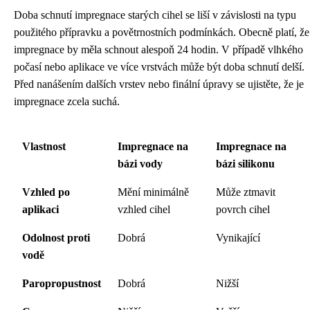
Doba schnutí impregnace starých cihel se liší v závislosti na typu
použitého přípravku a povětrnostních podmínkách. Obecně platí, že
impregnace by měla schnout alespoň 24 hodin. V případě vlhkého
počasí nebo aplikace ve více vrstvách může být doba schnutí delší.
Před nanášením dalších vrstev nebo finální úpravy se ujistěte, že je
impregnace zcela suchá.
Vlastnost
Impregnace na
Impregnace na
bázi vody
bázi silikonu
Vzhled po
Mění minimálně
Může ztmavit
aplikaci
vzhled cihel
povrch cihel
Odolnost proti
Dobrá
Vynikající
vodě
Paropropustnost
Dobrá
Nižší