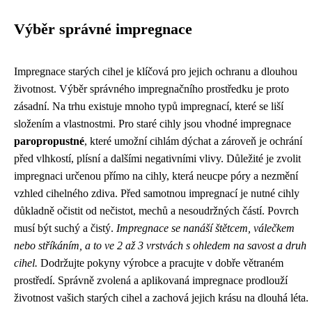
Výběr správné impregnace
Impregnace starých cihel je klíčová pro jejich ochranu a dlouhou
životnost. Výběr správného impregnačního prostředku je proto
zásadní. Na trhu existuje mnoho typů impregnací, které se liší
složením a vlastnostmi. Pro staré cihly jsou vhodné impregnace
paropropustné
, které umožní cihlám dýchat a zároveň je ochrání
před vlhkostí, plísní a dalšími negativními vlivy. Důležité je zvolit
impregnaci určenou přímo na cihly, která neucpe póry a nezmění
vzhled cihelného zdiva. Před samotnou impregnací je nutné cihly
důkladně očistit od nečistot, mechů a nesoudržných částí. Povrch
musí být suchý a čistý.
Impregnace se nanáší štětcem, válečkem
nebo stříkáním, a to ve 2 až 3 vrstvách s ohledem na savost a druh
cihel.
Dodržujte pokyny výrobce a pracujte v dobře větraném
prostředí. Správně zvolená a aplikovaná impregnace prodlouží
životnost vašich starých cihel a zachová jejich krásu na dlouhá léta.